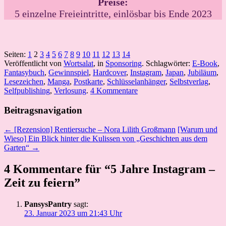
Preise:
5 einzelne Freieintritte, einlösbar bis Ende 2023
Seiten:
1
2
3
4
5
6
7
8
9
10
11
12
13
14
Veröffentlicht von
Wortsalat
, in
Sponsoring
. Schlagwörter:
E-Book
,
Fantasybuch
,
Gewinnspiel
,
Hardcover
,
Instagram
,
Japan
,
Jubiläum
,
Lesezeichen
,
Manga
,
Postkarte
,
Schlüsselanhänger
,
Selbstverlag
,
Selfpublishing
,
Verlosung
.
4 Kommentare
Beitragsnavigation
← [Rezension] Rentiersuche – Nora Lilith Großmann
[Warum und
Wieso] Ein Blick hinter die Kulissen von „Geschichten aus dem
Garten“ →
4 Kommentare für “5 Jahre Instagram –
Zeit zu feiern”
PansysPantry
sagt:
23. Januar 2023 um 21:43 Uhr