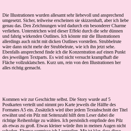
Die Illustrationen wurden allesamt sehr liebevoll und ansprechend
umgesetzt. Sicher, teilweise erscheinen sie skizzenhaft, aber ich liebe
genau das. Den Zeichnungen wird dadurch ein besonderer Charme
verliehen. Unterstrichen wird dieser Effekt durch die sehr dünnen
und fahrig wirkenden Outlines. Ich könnte mir die Illustrationen
allerdings auch nicht mit dicken Outlines vorstellen. Strubbelrute
wäre dann nicht mehr der Strubbelrute, wie ich ihn jetzt sehe.
Ebenfalls ansprechend finde ich die Konzentration auf einen Punkt
des jeweiligen Textparts. Es wird nicht versucht krampfhaft die
Fläche vollzuklatschen. Kurz um, rein von den Illustrationen her
alles richtig gemacht.
Kommen wir zur Geschichte selbst. Die Story wurde auf 5
Postkarten verteilt und nimmt pro Karte jeweils die Hälfte des
Formates A5 ein. Zusätzlich wird über jedem Textabschnitt der Titel
erwähnt und ein Pilz mit Seitenzahl hilft dem Leser dabei die
richtige Reihenfolge zu wählen. Ich persönlich empfinde den Pilz
als etwas zu groß. Etwas kleiner würde ihm in meinen Augen nicht
schaden. Ebenso vermisse ich Leerzeilen. Mir ist klar, dass diese