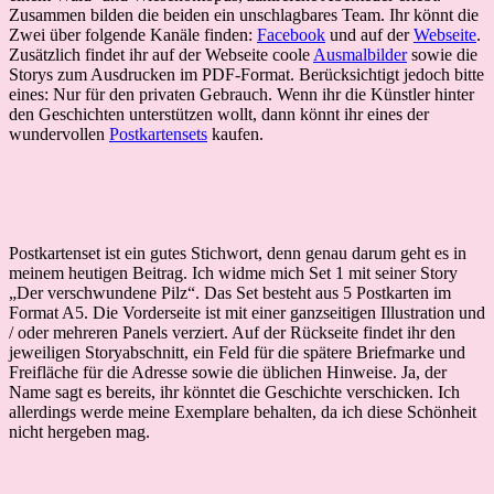
Zusammen bilden die beiden ein unschlagbares Team. Ihr könnt die
Zwei über folgende Kanäle finden:
Facebook
und auf der
Webseite
.
Zusätzlich findet ihr auf der Webseite coole
Ausmalbilder
sowie die
Storys zum Ausdrucken im PDF-Format. Berücksichtigt jedoch bitte
eines: Nur für den privaten Gebrauch. Wenn ihr die Künstler hinter
den Geschichten unterstützen wollt, dann könnt ihr eines der
wundervollen
Postkartensets
kaufen.
Postkartenset ist ein gutes Stichwort, denn genau darum geht es in
meinem heutigen Beitrag. Ich widme mich Set 1 mit seiner Story
„Der verschwundene Pilz“. Das Set besteht aus 5 Postkarten im
Format A5. Die Vorderseite ist mit einer ganzseitigen Illustration und
/ oder mehreren Panels verziert. Auf der Rückseite findet ihr den
jeweiligen Storyabschnitt, ein Feld für die spätere Briefmarke und
Freifläche für die Adresse sowie die üblichen Hinweise. Ja, der
Name sagt es bereits, ihr könntet die Geschichte verschicken. Ich
allerdings werde meine Exemplare behalten, da ich diese Schönheit
nicht hergeben mag.