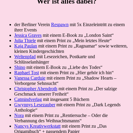
Wer ist alles dabei?
der Berliner Verein
Respawn
mit 5x Einzeleintritt zu einem
ihrer Events
Jessica Graves
mit einem E-Book zu „London Saint“
Julia Thiele
mit einem Print zu „Mein letztes Heute“
Kaja Paulan
mit einem Print zu „Ragnamar“ sowie weiteren,
kleinen Kindergeschichten
Weltenpfad
mit Lesezeichen, Postkarte und
Schlüsselanhänger
Shino
mit einem E-Book zu „Liebe des Todes“
Raphael Tost
mit einem Print zu „Hier gehör ich hin“
Vanessa Carduie
mit einem Print zu „Shadow Hearts –
Verborgene Sehnsucht“
Christopher Abendroth
mit einem Print zu „Der salzige
Geschmack unserer Freiheit“
Catmindverlag
mit insgesamt 5 Büchern
Gwynnys Lesezauber
mit einem Print zu „Dark Legends
Anthologie“
Nora
mit einem Print zu „Rentiersuche – Oder die
Verbannung des Weihnachtsmanns“
Nancys Kreativwerkstatt
mit einem Print zu „Das
Origamibuch“ + passendem Papier