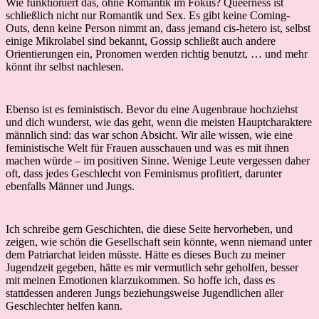
Wie funktioniert das, ohne Romantik im Fokus? Queerness ist
schließlich nicht nur Romantik und Sex. Es gibt keine Coming-
Outs, denn keine Person nimmt an, dass jemand cis-hetero ist, selbst
einige Mikrolabel sind bekannt, Gossip schließt auch andere
Orientierungen ein, Pronomen werden richtig benutzt, … und mehr
könnt ihr selbst nachlesen.
Ebenso ist es feministisch. Bevor du eine Augenbraue hochziehst
und dich wunderst, wie das geht, wenn die meisten Hauptcharaktere
männlich sind: das war schon Absicht. Wir alle wissen, wie eine
feministische Welt für Frauen ausschauen und was es mit ihnen
machen würde – im positiven Sinne. Wenige Leute vergessen daher
oft, dass jedes Geschlecht von Feminismus profitiert, darunter
ebenfalls Männer und Jungs.
Ich schreibe gern Geschichten, die diese Seite hervorheben, und
zeigen, wie schön die Gesellschaft sein könnte, wenn niemand unter
dem Patriarchat leiden müsste. Hätte es dieses Buch zu meiner
Jugendzeit gegeben, hätte es mir vermutlich sehr geholfen, besser
mit meinen Emotionen klarzukommen. So hoffe ich, dass es
stattdessen anderen Jungs beziehungsweise Jugendlichen aller
Geschlechter helfen kann.