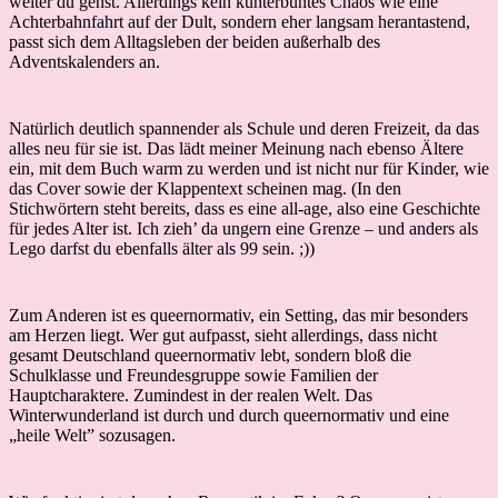
weiter du gehst. Allerdings kein kunterbuntes Chaos wie eine
Achterbahnfahrt auf der Dult, sondern eher langsam herantastend,
passt sich dem Alltagsleben der beiden außerhalb des
Adventskalenders an.
Natürlich deutlich spannender als Schule und deren Freizeit, da das
alles neu für sie ist. Das lädt meiner Meinung nach ebenso Ältere
ein, mit dem Buch warm zu werden und ist nicht nur für Kinder, wie
das Cover sowie der Klappentext scheinen mag. (In den
Stichwörtern steht bereits, dass es eine all-age, also eine Geschichte
für jedes Alter ist. Ich zieh’ da ungern eine Grenze – und anders als
Lego darfst du ebenfalls älter als 99 sein. ;))
Zum Anderen ist es queernormativ, ein Setting, das mir besonders
am Herzen liegt. Wer gut aufpasst, sieht allerdings, dass nicht
gesamt Deutschland queernormativ lebt, sondern bloß die
Schulklasse und Freundesgruppe sowie Familien der
Hauptcharaktere. Zumindest in der realen Welt. Das
Winterwunderland ist durch und durch queernormativ und eine
„heile Welt” sozusagen.