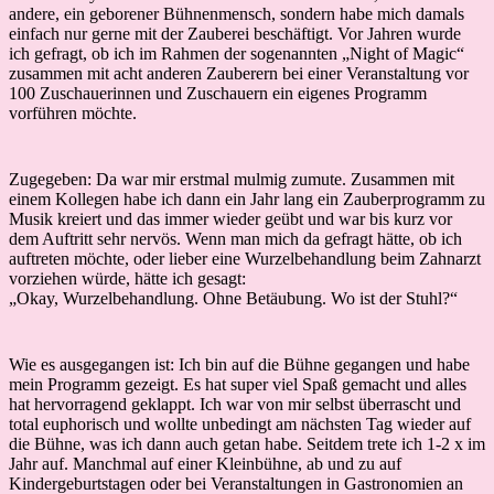
andere, ein geborener Bühnenmensch, sondern habe mich damals
einfach nur gerne mit der Zauberei beschäftigt. Vor Jahren wurde
ich gefragt, ob ich im Rahmen der sogenannten „Night of Magic“
zusammen mit acht anderen Zauberern bei einer Veranstaltung vor
100 Zuschauerinnen und Zuschauern ein eigenes Programm
vorführen möchte.
Zugegeben: Da war mir erstmal mulmig zumute. Zusammen mit
einem Kollegen habe ich dann ein Jahr lang ein Zauberprogramm zu
Musik kreiert und das immer wieder geübt und war bis kurz vor
dem Auftritt sehr nervös. Wenn man mich da gefragt hätte, ob ich
auftreten möchte, oder lieber eine Wurzelbehandlung beim Zahnarzt
vorziehen würde, hätte ich gesagt:
„Okay, Wurzelbehandlung. Ohne Betäubung. Wo ist der Stuhl?“
Wie es ausgegangen ist: Ich bin auf die Bühne gegangen und habe
mein Programm gezeigt. Es hat super viel Spaß gemacht und alles
hat hervorragend geklappt. Ich war von mir selbst überrascht und
total euphorisch und wollte unbedingt am nächsten Tag wieder auf
die Bühne, was ich dann auch getan habe. Seitdem trete ich 1-2 x im
Jahr auf. Manchmal auf einer Kleinbühne, ab und zu auf
Kindergeburtstagen oder bei Veranstaltungen in Gastronomien an