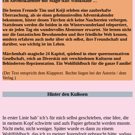
Ein Adventskalender mit Magie statt Schokolade …
Die besten Freunde Tim und Keiji erleben eine zauberhafte
Überraschung, als sie einen geheimnisvollen Adventskalender
bekommen, hinter dessen Türchen sich keine Naschereien verbergen.
Stattdessen werden die beiden in ein Winterwunderland teleportiert,
wo sie jeden Tag ein wundervolles Abenteuer erwartet. Sie lernen nicht
nur die fantastischen Bewohnenden und ihre friedliche Welt kennen,
sondern erfahren auch mehr über sich selbst, ihre Freundschaft und
darüber, was wichtig ist im Leben.
Märchenhaft-magische 24 Kapitel, spielend in einer queernormativen
Gesellschaft, reich an Diversität mit verschiedenen Kulturen und
Behinderten-Repräsentation. Ein Wohlfühlbuch für die ganze Familie!
(Der Text entspricht dem Klapptext. Rechte liegen bei der Autorin / dem
Verlag.)
Hinter den Kulissen
In erster Linie hab’ ich’s für mich selbst geschrieben, eine Idee, die
in meinem Kopf schwirrte und aufs Papier gebracht werden musste.
Nicht mehr, nicht weniger. Später wurde es dann zu einem
Wohlfühlbuch, das ich zu meiner Jugendzeit gebraucht hätte, sodass