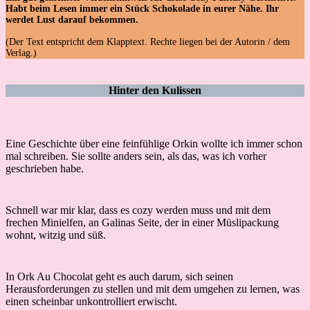
Habt beim Lesen immer ein Stück Schokolade in eurer Nähe. Ihr
werdet Lust darauf bekommen.
(Der Text entspricht dem Klapptext. Rechte liegen bei der Autorin / dem
Verlag.)
Hinter den Kulissen
Eine Geschichte über eine feinfühlige Orkin wollte ich immer schon
mal schreiben. Sie sollte anders sein, als das, was ich vorher
geschrieben habe.
Schnell war mir klar, dass es cozy werden muss und mit dem
frechen Minielfen, an Galinas Seite, der in einer Müslipackung
wohnt, witzig und süß.
In Ork Au Chocolat geht es auch darum, sich seinen
Herausforderungen zu stellen und mit dem umgehen zu lernen, was
einen scheinbar unkontrolliert erwischt.