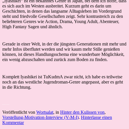
„Iyashikei“ ist ein bekanntes Genre in Japan, bei dem ich hoffe, dass
es sich auch im Westen ausbreitet. Kurzum geht es darin um
Geschichten, in denen das langsame Alltagsleben im Vordergrund
steht und friedvolle Gesellschaften zeigt. Sehr kontrastreich zu den
beliebteren Genres wie Action, Drama, Young Adult, Abenteuer,
High Fantasy Sagen und ähnlich.
Gerade in einer Welt, in der die jüngsten Generationen mit mehr und
mehr Infos überflutet werden und wir kaum mehr Stille genießen
können, ist dieses Handlungsschema eine wunderbare Möglichkeit,
ein wenig abzuschalten und zurück zum Boden zu finden.
Komplett Iyashikei ist TuKudmA zwar nicht, ich habe es teilweise
noch an das westliche Jugendroman-Genre angepasst, aber es geht
in die Richtung.
Warum und Wieso
Veröffentlicht von
Wortsalat
, in
Hinter den Kulissen von
,
Vorstellung-Motivation-Interview (V-M-I)
.
Hinterlasse einen
Kommentar