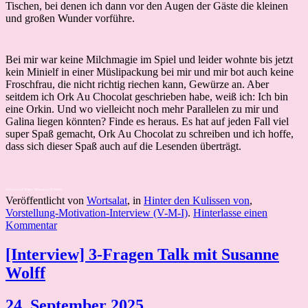
Tischen, bei denen ich dann vor den Augen der Gäste die kleinen
und großen Wunder vorführe.
Bei mir war keine Milchmagie im Spiel und leider wohnte bis jetzt
kein Minielf in einer Müslipackung bei mir und mir bot auch keine
Froschfrau, die nicht richtig riechen kann, Gewürze an. Aber
seitdem ich Ork Au Chocolat geschrieben habe, weiß ich: Ich bin
eine Orkin. Und wo vielleicht noch mehr Parallelen zu mir und
Galina liegen könnten? Finde es heraus. Es hat auf jeden Fall viel
super Spaß gemacht, Ork Au Chocolat zu schreiben und ich hoffe,
dass sich dieser Spaß auch auf die Lesenden überträgt.
Warum und Wieso. Warum und Wieso.
Veröffentlicht von
Wortsalat
, in
Hinter den Kulissen von
,
Vorstellung-Motivation-Interview (V-M-I)
.
Hinterlasse einen
Kommentar
[Interview] 3-Fragen Talk mit Susanne
Wolff
24. September 2025