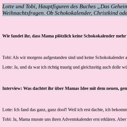
Lotte und Tobi, Hauptfiguren des Buches „Das Geheimn
Weihnachtsfragen. Ob Schokokalender, Christkind oder
Wie fandet ihr, dass Mama plötzlich keine Schokokalender mehr 
Tobi: Als wir morgens aufgestanden sind und keine Schokokalender a
Lotte: Ja, und da war ich richtig traurig und gleichzeitig auch dolle w
Interview: Was dachtet ihr über Mamas Idee mit dem neuen, g
Lotte: Ich fand das ganz, ganz doof! Weil ich erst dachte, ich bekom
Tobi: Ja, Mama musste uns ihren Adventskalender erst erklären. Aber