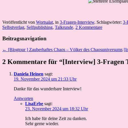
Veröffentlicht von
Wortsalat
, in
3-Fragen-Interview
. Schlagwörter:
3-
Selbstverlag
,
Selfpublishing
,
Talkrunde
.
2 Kommentare
Beitragsnavigation
← [Blogtour ] Zauberhaftes Chaos – Völker des Chaosuniversums
[I
2 Kommentare für “[Interview] 3-Fragen T
Daniela Heinen
sagt:
19. November 2024 um 21:33 Uhr
Danke für das wunderbare Interview!
Antworten
LisaErbe
sagt:
23. November 2024 um 18:32 Uhr
Ich habe für deine Zeit zu danken.
Sehr gerne wieder.