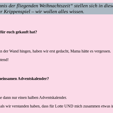
is der fliegenden Weihnachtszeit“ stellen sich in dies
 Krippenspiel – wir wollen alles wissen.
für euch gekauft hat?
n der Wand hingen, haben wir erst gedacht, Mama hätte es vergessen.
ütend!
emeinsamen Adventskalender?
me dann nur einen halben Adventskalender.
 als wir verstanden haben, dass für Lotte UND mich zusammen etwas in