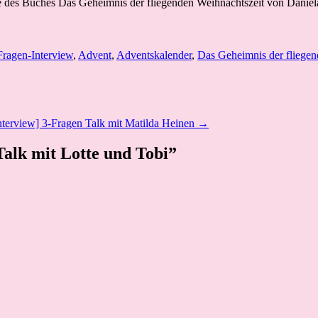
Fragen-Interview
,
Advent
,
Adventskalender
,
Das Geheimnis der fliegen
nterview] 3-Fragen Talk mit Matilda Heinen →
alk mit Lotte und Tobi”