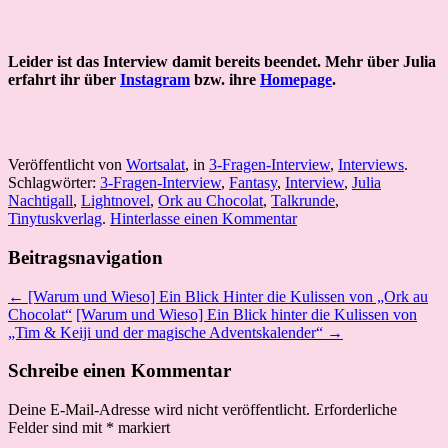
Leider ist das Interview damit bereits beendet. Mehr über Julia
erfahrt ihr über
Instagram
bzw. ihre
Homepage
.
Veröffentlicht von
Wortsalat
, in
3-Fragen-Interview
,
Interviews
.
Schlagwörter:
3-Fragen-Interview
,
Fantasy
,
Interview
,
Julia
Nachtigall
,
Lightnovel
,
Ork au Chocolat
,
Talkrunde
,
Tinytuskverlag
.
Hinterlasse einen Kommentar
Beitragsnavigation
← [Warum und Wieso] Ein Blick Hinter die Kulissen von „Ork au
Chocolat“
[Warum und Wieso] Ein Blick hinter die Kulissen von
„Tim & Keiji und der magische Adventskalender“ →
Schreibe einen Kommentar
Deine E-Mail-Adresse wird nicht veröffentlicht.
Erforderliche
Felder sind mit
*
markiert