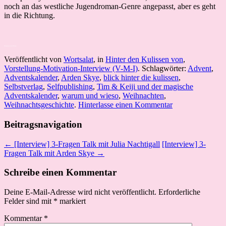
noch an das westliche Jugendroman-Genre angepasst, aber es geht
in die Richtung.
Warum und Wieso
Veröffentlicht von
Wortsalat
, in
Hinter den Kulissen von
,
Vorstellung-Motivation-Interview (V-M-I)
. Schlagwörter:
Advent
,
Adventskalender
,
Arden Skye
,
blick hinter die kulissen
,
Selbstverlag
,
Selfpublishing
,
Tim & Keiji und der magische
Adventskalender
,
warum und wieso
,
Weihnachten
,
Weihnachtsgeschichte
.
Hinterlasse einen Kommentar
Beitragsnavigation
← [Interview] 3-Fragen Talk mit Julia Nachtigall
[Interview] 3-
Fragen Talk mit Arden Skye →
Schreibe einen Kommentar
Deine E-Mail-Adresse wird nicht veröffentlicht.
Erforderliche
Felder sind mit
*
markiert
Kommentar
*