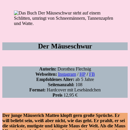
Der Mäuseschwur
Autorin:
Dorothea Flechsig
Webseiten:
Instagram
/
HP
/
FB
Empfohlenes Alter:
ab 5 Jahre
Seitenanzahl:
108
Format:
Hardcover mit Lesebändchen
Preis
12,95 €
Der junge Mäuserich Matteo klopft gern große Sprüche. Er
will beliebt sein, weiß aber nicht, wie das geht. Er prahlt, er sei
die stärkste, mutigste und klügste Maus der Welt. Als die Maus