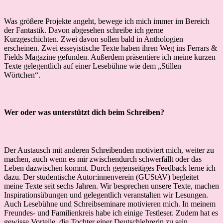
Was größere Projekte angeht, bewege ich mich immer im Bereich
der Fantastik. Davon abgesehen schreibe ich gerne
Kurzgeschichten. Zwei davon sollen bald in Anthologien
erscheinen. Zwei esseyistische Texte haben ihren Weg ins Ferrars &
Fields Magazine gefunden. Außerdem präsentiere ich meine kurzen
Texte gelegentlich auf einer Lesebühne wie dem „Stillen
Wörtchen“.
Wer oder was unterstützt dich beim Schreiben?
Der Austausch mit anderen Schreibenden motiviert mich, weiter zu
machen, auch wenn es mir zwischendurch schwerfällt oder das
Leben dazwischen kommt. Durch gegenseitiges Feedback lerne ich
dazu. Der studentische Autor:innenverein (GUStAV) begleitet
meine Texte seit sechs Jahren. Wir besprechen unsere Texte, machen
Inspirationsübungen und gelegentlich veranstalten wir Lesungen.
Auch Lesebühne und Schreibseminare motivieren mich. In meinem
Freundes- und Familienkreis habe ich einige Testleser. Zudem hat es
gewisse Vorteile, die Tochter einer Deutschlehrerin zu sein.