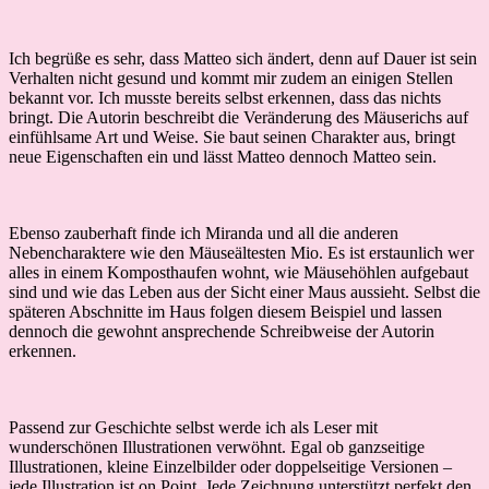
Ich begrüße es sehr, dass Matteo sich ändert, denn auf Dauer ist sein
Verhalten nicht gesund und kommt mir zudem an einigen Stellen
bekannt vor. Ich musste bereits selbst erkennen, dass das nichts
bringt. Die Autorin beschreibt die Veränderung des Mäuserichs auf
einfühlsame Art und Weise. Sie baut seinen Charakter aus, bringt
neue Eigenschaften ein und lässt Matteo dennoch Matteo sein.
Ebenso zauberhaft finde ich Miranda und all die anderen
Nebencharaktere wie den Mäuseältesten Mio. Es ist erstaunlich wer
alles in einem Komposthaufen wohnt, wie Mäusehöhlen aufgebaut
sind und wie das Leben aus der Sicht einer Maus aussieht. Selbst die
späteren Abschnitte im Haus folgen diesem Beispiel und lassen
dennoch die gewohnt ansprechende Schreibweise der Autorin
erkennen.
Passend zur Geschichte selbst werde ich als Leser mit
wunderschönen Illustrationen verwöhnt. Egal ob ganzseitige
Illustrationen, kleine Einzelbilder oder doppelseitige Versionen –
jede Illustration ist on Point. Jede Zeichnung unterstützt perfekt den