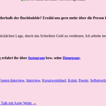
 außerhalb der Buchbubble? Erzähl uns gern mehr über die Person 
glücklichen Lage, durch das Schreiben Geld zu verdienen. Ich arbeite i
g erfahrt ihr über
Instagram
bzw. seine
Homepage
.
Fragen-Interview
,
Interview
,
Kreuzworträtsel
,
Krimi
,
Poesie
,
Selbstverl
n Talk mit Antje Welte →