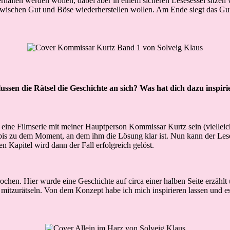
lten werden wollen, dabei aber in einem sicheren Lesesessel sitzen wo
 zwischen Gut und Böse wiederherstellen wollen. Am Ende siegt das Gu
ssen die Rätsel die Geschichte an sich? Was hat dich dazu inspiri
ine Filmserie mit meiner Hauptperson Kommissar Kurtz sein (vielleicht 
s zu dem Moment, an dem ihm die Lösung klar ist. Nun kann der Leser
 Kapitel wird dann der Fall erfolgreich gelöst.
ochen. Hier wurde eine Geschichte auf circa einer halben Seite erzähl
t mitzurätseln. Von dem Konzept habe ich mich inspirieren lassen und es