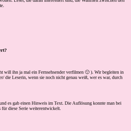
llen. Leser, die daran interessiert sind, die Wahrheit zwischen den
te.
ert?
will ihn ja mal ein Fernsehsender verfilmen 🙂 ). Wir begleiten in
/ die Leserin, wenn sie noch nicht genau weiß, wer es war, durch
t und es gab einen Hinweis im Text. Die Auflösung konnte man bei
 für diese Serie weiterentwickelt.