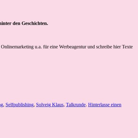
hinter den Geschichten.
m Onlinemarketing u.a. für eine Werbeagentur und schreibe hier Texte
ag
,
Selfpublishing
,
Solveig Klaus
,
Talkrunde
.
Hinterlasse einen