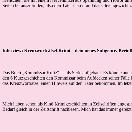
Menschen, die mit einem Nervenkitzel aus Spannung und Horror unterha
Seiten herauszufinden, also den Täter fassen und das Gleichgewicht
Interview: Kreuzworträtsel-Krimi – dein neues Subgenre. Beeinflu
Das Buch „Kommissar Kurtz“ ist als Serie aufgebaut. Es könnte auch e
den 6 Kurzgeschichten den Kommissar beim Aufdecken seiner Fälle bi
das Kreuzworträtsel einen Hinweis auf den Täter bekommen. Im letzten
Mich haben schon als Kind Krimigeschichten in Zeitschriften angespr
Bedarf gleich in der Zeitschrift nachlesen. Mich hat das immer gereiz