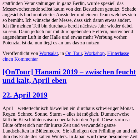
stattfinden Veranstaltungen in ganz Berlin, wurde speziell das
Messewochenende selbst kaum von den Besuchern genutzt. Schade
angesichts hochmotivierter Aussteller und einem Team welches sich
so bemüht. Ich wünsche der Messe, dass sich daran etwas ändert.
Ich für meinen Teil bin durchaus bereit nächstes Jahr wieder dabei
zu sein. Dann jedoch nur mit durchgehenden Helfern, ausreichend
angenehmer Luft in der Halle und etwas mehr Werbung vorher.
Potenzial ist da, nun liegt es an uns das zu nutzen.
Veröffentlicht von
Wortsalat
, in
On Tour
,
Workshop
.
Hinterlasse
einen Kommentar
[OnTour] Hanami 2019 – zwischen feucht
und kalt, April eben
22. April 2019
April – wettertechnisch bisweilen ein durchaus schwieriger Monat.
Regen, Schnee, Sonne, Sturm – alles ist möglich. Dummerweise
fällt die Kirschblütensaison ebenfalls in den April. Diese zartrosa
Blüte öffnet sich nur für kurze Zeit und verwandelt ganze
Landschaften in Blütenmeere. Sie kündigen den Frühling an und mit
ihm das Ende des kalten Winters. In Japan wird diese besondere Zeit