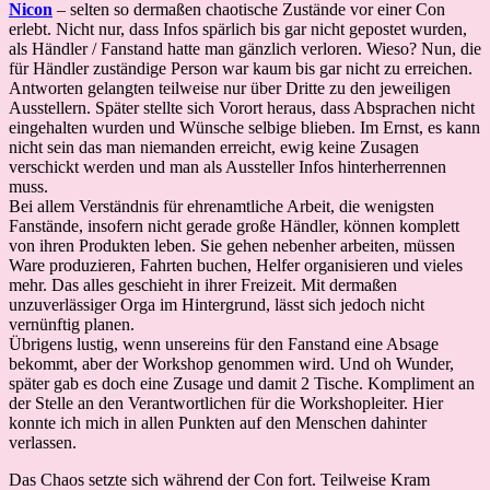
Nicon
– selten so dermaßen chaotische Zustände vor einer Con
erlebt. Nicht nur, dass Infos spärlich bis gar nicht gepostet wurden,
als Händler / Fanstand hatte man gänzlich verloren. Wieso? Nun, die
für Händler zuständige Person war kaum bis gar nicht zu erreichen.
Antworten gelangten teilweise nur über Dritte zu den jeweiligen
Ausstellern. Später stellte sich Vorort heraus, dass Absprachen nicht
eingehalten wurden und Wünsche selbige blieben. Im Ernst, es kann
nicht sein das man niemanden erreicht, ewig keine Zusagen
verschickt werden und man als Aussteller Infos hinterherrennen
muss.
Bei allem Verständnis für ehrenamtliche Arbeit, die wenigsten
Fanstände, insofern nicht gerade große Händler, können komplett
von ihren Produkten leben. Sie gehen nebenher arbeiten, müssen
Ware produzieren, Fahrten buchen, Helfer organisieren und vieles
mehr. Das alles geschieht in ihrer Freizeit. Mit dermaßen
unzuverlässiger Orga im Hintergrund, lässt sich jedoch nicht
vernünftig planen.
Übrigens lustig, wenn unsereins für den Fanstand eine Absage
bekommt, aber der Workshop genommen wird. Und oh Wunder,
später gab es doch eine Zusage und damit 2 Tische. Kompliment an
der Stelle an den Verantwortlichen für die Workshopleiter. Hier
konnte ich mich in allen Punkten auf den Menschen dahinter
verlassen.
Das Chaos setzte sich während der Con fort. Teilweise Kram