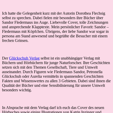
Ich hatte die Gelegenheit kurz mit der Autorin Dorothea Flechsig
selbst zu sprechen. Dabei fielen mir besonders ihre Bücher über
Sandor Fledermaus ins Auge. Liebevolle Cover, tolle Zeichnungen
und ansprechende Klapptexte. Mein persönlicher Favorit: Sandor –
Fledermaus mit Köpfchen. Übrigens, der liebe Sandor war sogar in
persona am Stand anwesend und begrüßte die Besucher mit einem
frechen Grinsen.
Der
Glückschuh Verlag
selbst ist ein unabhängiger Verlag mit
Büchern und Hörbüchern für junge Naturforscher. Ihre Geschichten
setzen sich mit den Themen Gesellschaft, Tiere und Umwelt
auseinander. Durch Figuren wie Fledermaus Sandor, Petronella
Glückschuh oder Aurelia vermitteln in spannenden Geschichten
Fakten und Wissenswertes zu allen 3 Gebieten. Dabei sind ihnen die
Qualität der Bücher und eine Sensibilisierung für unsere Umwelt
besonders wichtig.
In Absprache mit dem Verlag darf ich euch das Cover des neuen
Hörbuches sowie einige Illustrationen von Katrin Inzinger und