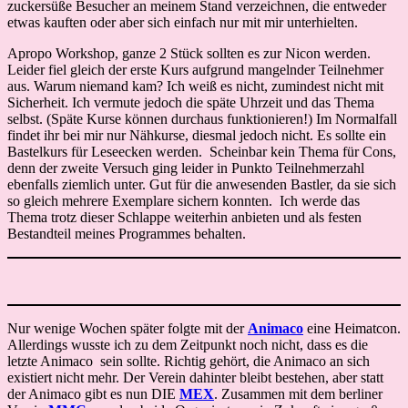
zuckersüße Besucher an meinem Stand verzeichnen, die entweder
etwas kauften oder aber sich einfach nur mit mir unterhielten.
Apropo Workshop, ganze 2 Stück sollten es zur Nicon werden.
Leider fiel gleich der erste Kurs aufgrund mangelnder Teilnehmer
aus. Warum niemand kam? Ich weiß es nicht, zumindest nicht mit
Sicherheit. Ich vermute jedoch die späte Uhrzeit und das Thema
selbst. (Späte Kurse können durchaus funktionieren!) Im Normalfall
findet ihr bei mir nur Nähkurse, diesmal jedoch nicht. Es sollte ein
Bastelkurs für Leseecken werden. Scheinbar kein Thema für Cons,
denn der zweite Versuch ging leider in Punkto Teilnehmerzahl
ebenfalls ziemlich unter. Gut für die anwesenden Bastler, da sie sich
so gleich mehrere Exemplare sichern konnten. Ich werde das
Thema trotz dieser Schlappe weiterhin anbieten und als festen
Bestandteil meines Programmes behalten.
Nur wenige Wochen später folgte mit der
Animaco
eine Heimatcon.
Allerdings wusste ich zu dem Zeitpunkt noch nicht, dass es die
letzte Animaco sein sollte. Richtig gehört, die Animaco an sich
existiert nicht mehr. Der Verein dahinter bleibt bestehen, aber statt
der Animaco gibt es nun DIE
MEX
. Zusammen mit dem berliner