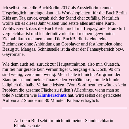
Ich selbst lernte die BuchBerlin 2017 als Ausstellerin kennen.
Ursprünglich nur eingeplant als Workshopleitern für die BuchBerlin
Kids am Tag zuvor, ergab sich der Stand eher zufällig. Natürlich
wollte ich es dieses Jahr wissen und setzte alles auf eine Karte.
Wohlwissend, dass die BuchBerlin nicht mit Leipzig oder Frankfurt
vergleichbar ist und ich definitiv nicht mit meinem gewohnten
Zielpublikum rechnen kann. Die BuchBerlin ist eine reine
Buchmesse ohne Anbindung an Cosplayer und fast komplett ohne
Bezug zu Mangas. Schnittstelle ist da eher der Fantasybereich bzw.
Gayromane.
Wie dem auch sei, zurück zur Hauptattraktion, also mir. Quatsch,
mir fiel nur gerade kein vernünftiger Übergang ein. Doch, 90 cm
sind wenig, verdammt wenig. Mehr hatte ich nicht. Aufgrund der
Standpreise und meiner finanziellen Verhältnisse, konnte ich mir
lediglich die halbe Variante leisten. (Vom Sortiment her wäre es kein
Problem die gesamte Fläche zu füllen.) Allerdings, wenn man so
tolle Nachbarn wie
Klunkerschatz
hat, wird selbst der getacktete
Aufbau a 2 Stunde mit 30 Minuten Kulanz erträglich.
Auf dem Bild seht ihr mich mit meiner Standnachbarin
Klunkerschatz.