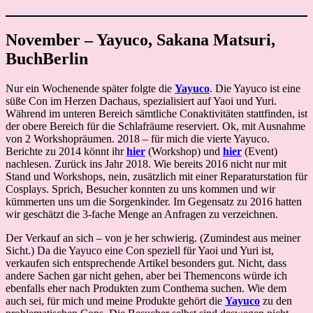
November – Yayuco, Sakana Matsuri,
BuchBerlin
Nur ein Wochenende später folgte die
Yayuco
. Die Yayuco ist eine
süße Con im Herzen Dachaus, spezialisiert auf Yaoi und Yuri.
Während im unteren Bereich sämtliche Conaktivitäten stattfinden, ist
der obere Bereich für die Schlafräume reserviert. Ok, mit Ausnahme
von 2 Workshopräumen. 2018 – für mich die vierte Yayuco.
Berichte zu 2014 könnt ihr
hier
(Workshop) und
hier
(Event)
nachlesen. Zurück ins Jahr 2018. Wie bereits 2016 nicht nur mit
Stand und Workshops, nein, zusätzlich mit einer Reparaturstation für
Cosplays. Sprich, Besucher konnten zu uns kommen und wir
kümmerten uns um die Sorgenkinder. Im Gegensatz zu 2016 hatten
wir geschätzt die 3-fache Menge an Anfragen zu verzeichnen.
Der Verkauf an sich – von je her schwierig. (Zumindest aus meiner
Sicht.) Da die Yayuco eine Con speziell für Yaoi und Yuri ist,
verkaufen sich entsprechende Artikel besonders gut. Nicht, dass
andere Sachen gar nicht gehen, aber bei Themencons würde ich
ebenfalls eher nach Produkten zum Conthema suchen. Wie dem
auch sei, für mich und meine Produkte gehört die
Yayuco
zu den