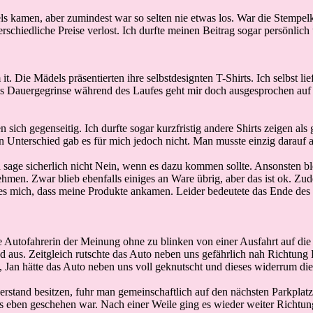
els kamen, aber zumindest war so selten nie etwas los. War die Stempe
schiedliche Preise verlost. Ich durfte meinen Beitrag sogar persönlich
 it. Die Mädels präsentierten ihre selbstdesignten T-Shirts. Ich selbst 
es Dauergegrinse während des Laufes geht mir doch ausgesprochen auf 
n sich gegenseitig. Ich durfte sogar kurzfristig andere Shirts zeigen a
oßen Unterschied gab es für mich jedoch nicht. Man musste einzig darauf
sage sicherlich nicht Nein, wenn es dazu kommen sollte. Ansonsten blei
men. Zwar blieb ebenfalls einiges an Ware übrig, aber das ist ok
. Zud
ut es mich, dass meine Produkte ankamen. Leider bedeutete das Ende de
ne Autofahrerin der Meinung ohne zu blinken von einer Ausfahrt auf die
us. Zeitgleich rutschte das Auto neben uns gefährlich nah Richtung Le
, Jan hätte das Auto neben uns voll geknutscht und dieses widerrum die
stand besitzen, fuhr man gemeinschaftlich auf den nächsten Parkplatz
was eben geschehen war. Nach einer Weile ging es wieder weiter Richtu