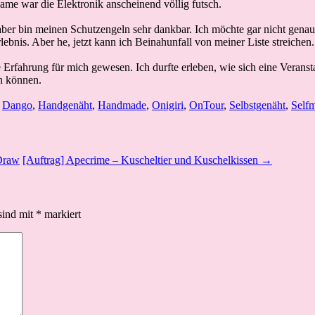
 Dame war die Elektronik anscheinend völlig futsch.
 aber bin meinen Schutzengeln sehr dankbar. Ich möchte gar nicht gen
ebnis. Aber he, jetzt kann ich Beinahunfall von meiner Liste streichen.
Erfahrung für mich gewesen. Ich durfte erleben, wie sich eine Veranstal
n können.
,
Dango
,
Handgenäht
,
Handmade
,
Onigiri
,
OnTour
,
Selbstgenäht
,
Self
 Draw
[Auftrag] Apecrime – Kuscheltier und Kuschelkissen →
sind mit
*
markiert