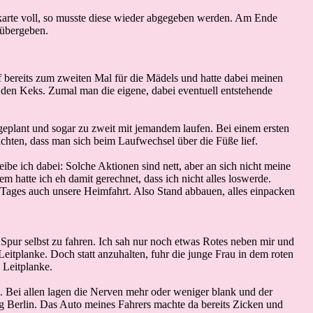
lkarte voll, so musste diese wieder abgegeben werden. Am Ende
 übergeben.
lief bereits zum zweiten Mal für die Mädels und hatte dabei meinen
den Keks. Zumal man die eigene, dabei eventuell entstehende
ls geplant und sogar zu zweit mit jemandem laufen. Bei einem ersten
 achten, dass man sich beim Laufwechsel über die Füße lief.
be ich dabei: Solche Aktionen sind nett, aber an sich nicht meine
em hatte ich eh damit gerechnet, dass ich nicht alles loswerde.
s Tages auch unsere Heimfahrt. Also Stand abbauen, alles einpacken
 Spur selbst zu fahren. Ich sah nur noch etwas Rotes neben mir und
itplanke. Doch statt anzuhalten, fuhr die junge Frau in dem roten
 Leitplanke.
. Bei allen lagen die Nerven mehr oder weniger blank und der
ng Berlin. Das Auto meines Fahrers machte da bereits Zicken und