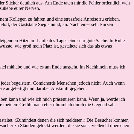
r Sticker deutlich aus. Am Ende taten mir die Fehler ordentlich weh
zuliebe eurer Nerven.
nem Kollegen zu fahren und eine stressfreie Anreise zu erleben.
ort, der Gaststätte Siegismund, an. Nach einer sehr kurzen
fsteigenden Hitze im Laufe des Tages eine sehr gute Sache. In Ruhe
sste, wie groß mein Platz ist, gestaltete sich das als etwas
u viel mithabe und wie es am Ende ausgeht. Im Nachhinein muss ich
n jeder begeistern, Comicnerds Menschen jedoch nicht. Auch wenn
tiere angefertigt und darüber Auskunft gegeben.
haben kann und wie ich mich präsentieren kann. Wenn ja, werde ich
eise meinem Gefühl nach eher dümmlich durch die Gegend sah.
staltet. (Zumindest denen die sich meldeten.) Die Besucher konnten
sucher zu Ständen gelockt werden, die sie sonst vielleicht übersehen