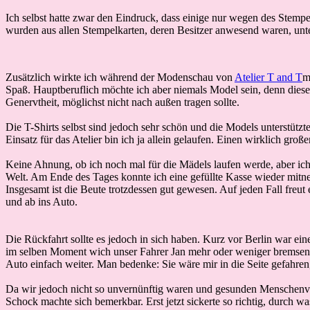
Ich selbst hatte zwar den Eindruck, dass einige nur wegen des Stemp
wurden aus allen Stempelkarten, deren Besitzer anwesend waren, unter
Zusätzlich wirkte ich während der Modenschau von
Atelier T and T
m
Spaß. Hauptberuflich möchte ich aber niemals Model sein, denn dies
Genervtheit, möglichst nicht nach außen tragen sollte.
Die T-Shirts selbst sind jedoch sehr schön und die Models unterstützte
Einsatz für das Atelier bin ich ja allein gelaufen. Einen wirklich gr
Keine Ahnung, ob ich noch mal für die Mädels laufen werde, aber ich 
Welt.
Am Ende des Tages konnte ich eine gefüllte Kasse wieder mitneh
Insgesamt ist die Beute trotzdessen gut gewesen. Auf jeden Fall fre
und ab ins Auto.
Die Rückfahrt sollte es jedoch in sich haben. Kurz vor Berlin war ei
im selben Moment wich unser Fahrer Jan mehr oder weniger bremsend a
Auto einfach weiter. Man bedenke: Sie wäre mir in die Seite gefahren
Da wir jedoch nicht so unvernünftig waren und gesunden Menschenver
Schock machte sich bemerkbar. Erst jetzt sickerte so richtig, durch 