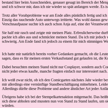
bestand hier beim Ausschneiden, genauer gesagt im Bereich der Menge
und ich schwor mir, dass ich nie wieder so spät anfangen werde. Es i
Trotz aller Vorabprobleme war am Ende alles pünktlich fertig und ich
Einzig das rauchende Auto unterwegs irritierte. Was wohl daraus gew
Verschnaufpause suchte ich auch schon Anja auf, eine der Verantwort
Sie half mir rasch und zeigte mir meinen Platz. Erfreulicherweise du
packte ich alles aus und schmückte meinen Stand. Da ich mir jedoch vo
schwierig. Am Ende fand ich jedoch zu einem für mich stimmigen Weg
Ich hatte mir natürlich bereits vorher Gedanken gemacht, ob die Leu
sagen, dass es für meinen ersten Verkaufsstand gut gelaufen ist, die
Dabei besuchten meinen Stand nicht nur Cosplayer, sondern auch Co
nicht jeder etwas kaufte, manche fragten einfach nur interessiert nach
Ich weiß zwar nicht, ob ich den Comicgarten nächstes Jahr wieder be
mir allerdings eine vernünftige Standbeschäftigung mitnehmen. Leid
Allerdings dürfte diese Probleme und andere ähnlicher Art jeder Anf
Übrigens habe ich bei der Stempelkartenaktion mitgemacht. Das heißt
sich diese abholen und mussten nun von Stand zu Stand laufen, um sic
würden.