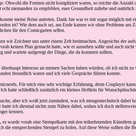
. Obwohl die Formen nicht kompliziert waren, so reichte die Anzahl de
st echt niemanden zu empfehlen, euer Gesundheit zuliebe und natürlich 
 konnte meine Reise antreten. Dank Jan war es mir sogar möglich mit ei
orden ist? Wie dem auch sei, am Ende kamen wir ohne Probleme am Ziel
lichen für den Comicgarten selbst.
rften wir Zeichner uns unter einem Zelt breitmachen. Angesichts der au
rab keinen Plan gemacht hatte, wie er aussehen sollte und auch nicht wu
 und wartete aufgeregt der Dinge, die da kommen sollten.
te überhaupt Interesse an meinen Sachen haben würden, ob ich nicht z
 Kunden freundlich waren und ich viele Gespräche führen konnte.
micnerds. Für mich eine sehr wichtige Erfahrung, denn Cosplayer kan
. Ich hatte schließlich zusätzlich ein kleines Heftlein für Wunschplüsch
suche, aber ich weiß jetzt zumindest, was ich mengentechnisch dabei 
er hatte ich diesmal nichts zum Nähen dabei, sodass ich doch stellenw
änger kennen.
, es wurde vorab eine Stempelkarte mit den teilnehmenden Künstlern ge
h die entsprechenden Stempel zu holen. Auf diese Weise sollten die Be