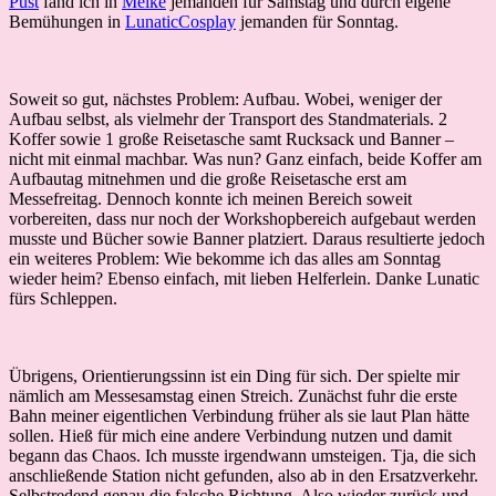
Pust
fand ich in
Meike
jemanden für Samstag und durch eigene
Bemühungen in
LunaticCosplay
jemanden für Sonntag.
Soweit so gut, nächstes Problem: Aufbau. Wobei, weniger der
Aufbau selbst, als vielmehr der Transport des Standmaterials. 2
Koffer sowie 1 große Reisetasche samt Rucksack und Banner –
nicht mit einmal machbar. Was nun? Ganz einfach, beide Koffer am
Aufbautag mitnehmen und die große Reisetasche erst am
Messefreitag. Dennoch konnte ich meinen Bereich soweit
vorbereiten, dass nur noch der Workshopbereich aufgebaut werden
musste und Bücher sowie Banner platziert. Daraus resultierte jedoch
ein weiteres Problem: Wie bekomme ich das alles am Sonntag
wieder heim? Ebenso einfach, mit lieben Helferlein. Danke Lunatic
fürs Schleppen.
Übrigens, Orientierungssinn ist ein Ding für sich. Der spielte mir
nämlich am Messesamstag einen Streich. Zunächst fuhr die erste
Bahn meiner eigentlichen Verbindung früher als sie laut Plan hätte
sollen. Hieß für mich eine andere Verbindung nutzen und damit
begann das Chaos. Ich musste irgendwann umsteigen. Tja, die sich
anschließende Station nicht gefunden, also ab in den Ersatzverkehr.
Selbstredend genau die falsche Richtung. Also wieder zurück und