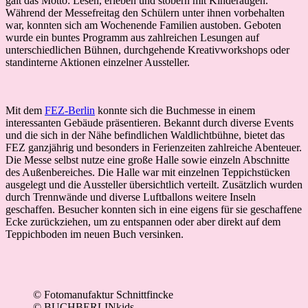
galt das Motto: Lesen, erleben und stöbern mit Kinderaugen.
Während der Messefreitag den Schülern unter ihnen vorbehalten
war, konnten sich am Wochenende Familien austoben. Geboten
wurde ein buntes Programm aus zahlreichen Lesungen auf
unterschiedlichen Bühnen, durchgehende Kreativworkshops oder
standinterne Aktionen einzelner Aussteller.
Mit dem
FEZ-Berlin
konnte sich die Buchmesse in einem
interessanten Gebäude präsentieren. Bekannt durch diverse Events
und die sich in der Nähe befindlichen Waldlichtbühne, bietet das
FEZ ganzjährig und besonders in Ferienzeiten zahlreiche Abenteuer.
Die Messe selbst nutze eine große Halle sowie einzeln Abschnitte
des Außenbereiches. Die Halle war mit einzelnen Teppichstücken
ausgelegt und die Aussteller übersichtlich verteilt. Zusätzlich wurden
durch Trennwände und diverse Luftballons weitere Inseln
geschaffen. Besucher konnten sich in eine eigens für sie geschaffene
Ecke zurückziehen, um zu entspannen oder aber direkt auf dem
Teppichboden im neuen Buch versinken.
© Fotomanufaktur Schnittfincke
© BUCHBERLINkids