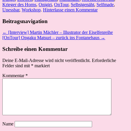
Krieger des Horns
,
Onigiri
,
OnTour
,
Selbstgenäht
,
Selfmade
,
Unessbar
,
Workshop
.
Hinterlasse einen Kommentar
Beitragsnavigation
← [Interview] Martin Mächler – Illustrator der Eiselfenreihe
[OnTour] Ongaku Matsuri – zurück ins Fontanehaus →
Schreibe einen Kommentar
Deine E-Mail-Adresse wird nicht veröffentlicht.
Erforderliche
Felder sind mit
*
markiert
Kommentar
*
Name