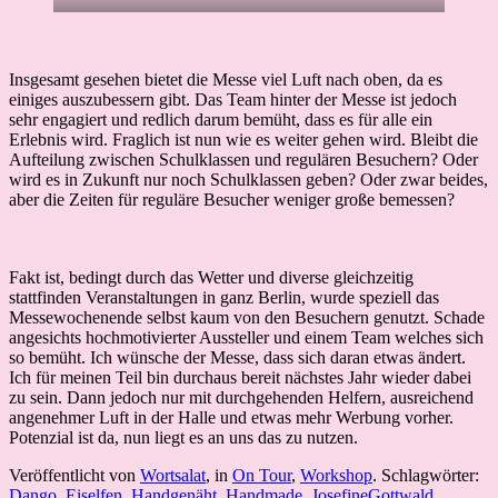
Insgesamt gesehen bietet die Messe viel Luft nach oben, da es
einiges auszubessern gibt. Das Team hinter der Messe ist jedoch
sehr engagiert und redlich darum bemüht, dass es für alle ein
Erlebnis wird. Fraglich ist nun wie es weiter gehen wird. Bleibt die
Aufteilung zwischen Schulklassen und regulären Besuchern? Oder
wird es in Zukunft nur noch Schulklassen geben? Oder zwar beides,
aber die Zeiten für reguläre Besucher weniger große bemessen?
Fakt ist, bedingt durch das Wetter und diverse gleichzeitig
stattfinden Veranstaltungen in ganz Berlin, wurde speziell das
Messewochenende selbst kaum von den Besuchern genutzt. Schade
angesichts hochmotivierter Aussteller und einem Team welches sich
so bemüht. Ich wünsche der Messe, dass sich daran etwas ändert.
Ich für meinen Teil bin durchaus bereit nächstes Jahr wieder dabei
zu sein. Dann jedoch nur mit durchgehenden Helfern, ausreichend
angenehmer Luft in der Halle und etwas mehr Werbung vorher.
Potenzial ist da, nun liegt es an uns das zu nutzen.
Veröffentlicht von
Wortsalat
, in
On Tour
,
Workshop
. Schlagwörter:
Dango
,
Eiselfen
,
Handgenäht
,
Handmade
,
JosefineGottwald
,