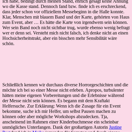
Ich habe, bedingt durch meinen Stand, ehrlich gesagt keine Ahnung
wo die Kasse stand. Dennoch fand bzw. finde ich es erschreckend,
dass jeder schon vor offiziellem Messebeginn in die Halle konnte.
Klar, Menschen mit blauem Band und der Karte, gehörten von Haus
zum Event, aber … Es hätte die Karte von irgendwem sein können.
Wer sein Band noch nicht sichtbar trug, wurde ebenso wenig befragt
wer er denn sei. Versteht mich nicht falsch, ich denke nicht an einen
Hochsicherheitstrakt, aber ein bisschen mehr Sensibilität wäre
schön.
Schließlich kennen wir durchaus diverse Horrorgeschichten und die
möchte ich bei so einer Messe nicht erleben. Apropos, turbulenter
hätten meine eigenen Vorbereitungen und die Erlebnisse während
der Messe nicht sein können. Es begann mit dem Kraftakt
Helfersuche. Zur Erklärung: Wenn ich die Zusage für ein Event
bekomme, suche ich mir Helfer, um selbst Pausen machen zu
können oder aber mögliche Workshops abzudecken. Tja,
anscheinend im Rahmen einer Kinderbuchmesse ein scheinbar
unmögliches Unterfangen. Dank der großartigen Autorin
Justine