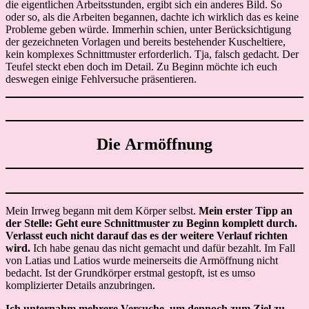
die eigentlichen Arbeitsstunden, ergibt sich ein anderes Bild. So
oder so, als die Arbeiten begannen, dachte ich wirklich das es keine
Probleme geben würde. Immerhin schien, unter Berücksichtigung
der gezeichneten Vorlagen und bereits bestehender Kuscheltiere,
kein komplexes Schnittmuster erforderlich. Tja, falsch gedacht. Der
Teufel steckt eben doch im Detail. Zu Beginn möchte ich euch
deswegen einige Fehlversuche präsentieren.
Die Armöffnung
Mein Irrweg begann mit dem Körper selbst.
Mein erster Tipp an
der Stelle: Geht eure Schnittmuster zu Beginn komplett durch.
Verlasst euch nicht darauf das es der weitere Verlauf richten
wird.
Ich habe genau das nicht gemacht und dafür bezahlt. Im Fall
von Latias und Latios wurde meinerseits die Armöffnung nicht
bedacht. Ist der Grundkörper erstmal gestopft, ist es umso
komplizierter Details anzubringen.
Ich unternahm mehrere Versuche, um dennoch zum Ziel zu