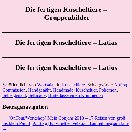
Die fertigen Kuscheltiere –
Gruppenbilder
Die fertigen Kuscheltiere – Latias
Die fertigen Kuscheltiere – Latios
Veröffentlicht von
Wortsalat
, in
Kuscheltiere
. Schlagwörter:
Auftrag
,
Commission
,
Handgenäht
,
Handmade
,
Kuscheltier
,
Pokemon
,
Selbstgenäht
,
Selfmade
.
Hinterlasse einen Kommentar
Beitragsnavigation
← [OnTour/Workshop] Mein Conjahr 2018 – 17 Reisen von groß
bis klein Part 3
[Auftrag] Kuscheltier Velkoz – Einmal biegsam bitte
→