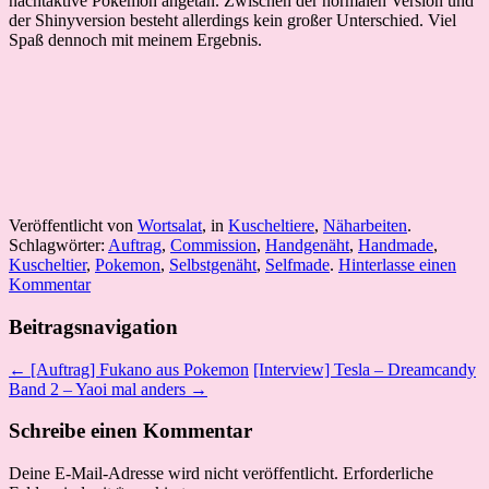
nachtaktive Pokemon angetan. Zwischen der normalen Version und
der Shinyversion besteht allerdings kein großer Unterschied. Viel
Spaß dennoch mit meinem Ergebnis.
Veröffentlicht von
Wortsalat
, in
Kuscheltiere
,
Näharbeiten
.
Schlagwörter:
Auftrag
,
Commission
,
Handgenäht
,
Handmade
,
Kuscheltier
,
Pokemon
,
Selbstgenäht
,
Selfmade
.
Hinterlasse einen
Kommentar
Beitragsnavigation
← [Auftrag] Fukano aus Pokemon
[Interview] Tesla – Dreamcandy
Band 2 – Yaoi mal anders →
Schreibe einen Kommentar
Deine E-Mail-Adresse wird nicht veröffentlicht.
Erforderliche