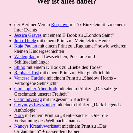
Wer ist alles dabei?
der Berliner Verein
Respawn
mit 5x Einzeleintritt zu einem
ihrer Events
Jessica Graves
mit einem E-Book zu „London Saint“
Julia Thiele
mit einem Print zu „Mein letztes Heute“
Kaja Paulan
mit einem Print zu „Ragnamar“ sowie weiteren,
kleinen Kindergeschichten
Weltenpfad
mit Lesezeichen, Postkarte und
Schlüsselanhänger
Shino
mit einem E-Book zu „Liebe des Todes“
Raphael Tost
mit einem Print zu „Hier gehör ich hin“
Vanessa Carduie
mit einem Print zu „Shadow Hearts –
Verborgene Sehnsucht“
Christopher Abendroth
mit einem Print zu „Der salzige
Geschmack unserer Freiheit“
Catmindverlag
mit insgesamt 5 Büchern
Gwynnys Lesezauber
mit einem Print zu „Dark Legends
Anthologie“
Nora
mit einem Print zu „Rentiersuche – Oder die
Verbannung des Weihnachtsmanns“
Nancys Kreativwerkstatt
mit einem Print zu „Das
Origamibuch“ + passendem Papier