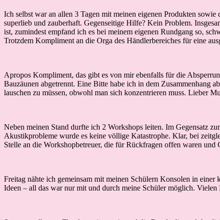
Ich selbst war an allen 3 Tagen mit meinen eigenen Produkten sowi
superlieb und zauberhaft. Gegenseitige Hilfe? Kein Problem. Insgesa
ist, zumindest empfand ich es bei meinem eigenen Rundgang so, schwi
Trotzdem Kompliment an die Orga des Händlerbereiches für eine a
Apropos Kompliment, das gibt es von mir ebenfalls für die Absperrun
Bauzäunen abgetrennt. Eine Bitte habe ich in dem Zusammenhang abe
lauschen zu müssen, obwohl man sich konzentrieren muss. Lieber 
Neben meinen Stand durfte ich 2 Workshops leiten. Im Gegensatz zu
Akustikprobleme wurde es keine völlige Katastrophe. Klar, bei zeitg
Stelle an die Workshopbetreuer, die für Rückfragen offen waren und 
Freitag nähte ich gemeinsam mit meinen Schülern Konsolen in einer 
Ideen – all das war nur mit und durch meine Schüler möglich. Vielen