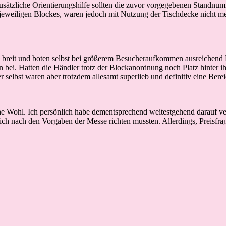
sätzliche Orientierungshilfe sollten die zuvor vorgegebenen Standnumm
weiligen Blockes, waren jedoch mit Nutzung der Tischdecke nicht mehr
eit und boten selbst bei größerem Besucheraufkommen ausreichend Plat
 bei. Hatten die Händler trotz der Blockanordnung noch Platz hinter
 selbst waren aber trotzdem allesamt superlieb und definitiv eine Bere
 Wohl. Ich persönlich habe dementsprechend weitestgehend darauf verzic
 sich nach den Vorgaben der Messe richten mussten. Allerdings, Preisf