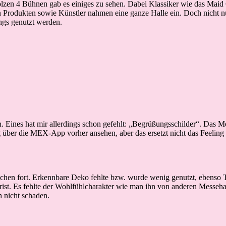
olzen 4 Bühnen gab es einiges zu sehen. Dabei Klassiker wie das Mai
en Produkten sowie Künstler nahmen eine ganze Halle ein. Doch nicht nu
ings genutzt werden.
n. Eines hat mir allerdings schon gefehlt: „Begrüßungsschilder“. Das Me
 über die MEX-App vorher ansehen, aber das ersetzt nicht das Feeling 
ichen fort. Erkennbare Deko fehlte bzw. wurde wenig genutzt, ebenso 
 trist. Es fehlte der Wohlfühlcharakter wie man ihn von anderen Messeh
h nicht schaden.