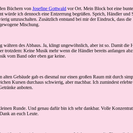
e den Büchern von
Josefine Gottwald
vor Ort. Mein Block bot eine bunt
mt würde ich dennoch eine Entzerrung begrüßen. Sprich, Händler und Se
erig umzuschalten. Zusätzlich entstand bei mir der Eindruck, dass die
usgewogene Mischung.
g währen des Abbaus. Ja, klingt ungewöhnlich, aber ist so. Damit die
r trotzdem: Keine Musik mehr wenn die Händler bereits anfangen abzu
Musik vom Band oder eben gar keine.
m alten Gebäude gab es diesmal nur einen großen Raum mit durch simp
leichen Kursen durchaus schwierig, aber machbar. Ich zumindest erlebt
Getränke anboten.
kleinen Runde. Und genau dafür bin ich sehr dankbar. Volle Konzentra
 Dank an euch Leute.