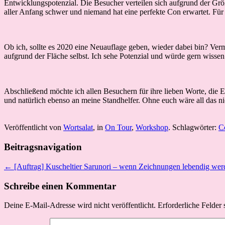
Entwicklungspotenzial. Die Besucher verteilen sich aufgrund der G
aller Anfang schwer und niemand hat eine perfekte Con erwartet. Für
Ob ich, sollte es 2020 eine Neuauflage geben, wieder dabei bin? Verm
aufgrund der Fläche selbst. Ich sehe Potenzial und würde gern wissen
Abschließend möchte ich allen Besuchern für ihre lieben Worte, die 
und natürlich ebenso an meine Standhelfer. Ohne euch wäre all das n
Veröffentlicht von
Wortsalat
, in
On Tour
,
Workshop
. Schlagwörter:
C
Beitragsnavigation
← [Auftrag] Kuscheltier Sarunori – wenn Zeichnungen lebendig wer
Schreibe einen Kommentar
Deine E-Mail-Adresse wird nicht veröffentlicht.
Erforderliche Felder 