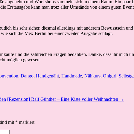
röße angenehm und Workshops sammeln sich in einem Raum. Ein paar Di
 die Erstausgabe kann man trotz aller Umstände von einem guten Event
utlich bis sehr sicher, diesmal allerdings mit anderem Bewusstsein un
 wie sich die Mex-Berlin bei einer zweiten Ausgabe schlägt.
Einkäufe und die zahlreichen Fragen bedanken. Danke, dass ihr mich un
icht möglich gewesen.
onvention
,
Dango
,
Handgenäht
,
Handmade
,
Nähkurs
,
Onigiri
,
Selbstg
den
[Rezension] Ralf Günther – Eine Kiste voller Weihnachten →
sind mit
*
markiert