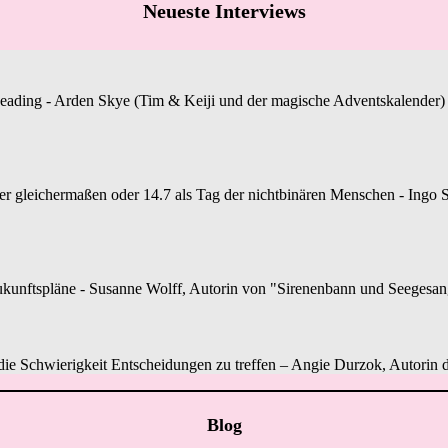
Neueste Interviews
Reading - Arden Skye (Tim & Keiji und der magische Adventskalender) st
gleichermaßen oder 14.7 als Tag der nichtbinären Menschen - Ingo S.
unftspläne - Susanne Wolff, Autorin von "Sirenenbann und Seegesang", 
r die Schwierigkeit Entscheidungen zu treffen – Angie Durzok, Autorin d
Blog