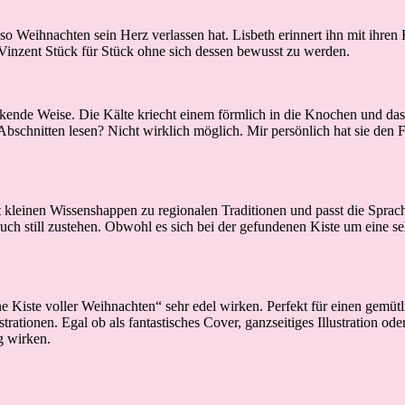
o Weihnachten sein Herz verlassen hat. Lisbeth erinnert ihn mit ihren
 Vinzent Stück für Stück ohne sich dessen bewusst zu werden.
uckende Weise. Die Kälte kriecht einem förmlich in die Knochen und d
n Abschnitten lesen? Nicht wirklich möglich. Mir persönlich hat sie de
kleinen Wissenshappen zu regionalen Traditionen und passt die Sprache 
uch still zustehen. Obwohl es sich bei der gefundenen Kiste um eine se
ine Kiste voller Weihnachten“ sehr edel wirken. Perfekt für einen gem
ationen. Egal ob als fantastisches Cover, ganzseitiges Illustration od
g wirken.