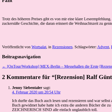
Fazit
Trotz des höheren Preises gibt es von mir eine klare Leseempfehlung.
zuckersüße Geschichte, die daran erinnert die Weihnachtszeit zu geni
Veröffentlicht von
Wortsalat
, in
Rezensionen
. Schlagwörter:
Advent
,
Beitragsnavigation
← [OnTour/Workshop] MEX-Berlin – Messehallen die Erste
[Rezens
2 Kommentare für “[Rezension] Ralf Günth
Jenny Siebentaler
sagt:
4. Februar 2020 um 20:54 Uhr
Ich durfte das Buch auch lesen und rezensieren und war selbst
Buch gewidmet habe hatte ich extra die anderen Bücher die zu 
ZEICHNERISCH SIND alle einfach unglaublich toll.