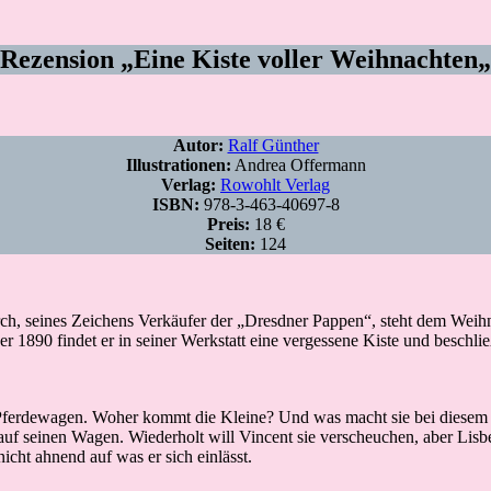
Rezension
„
Eine Kiste voller Weihnachten
„
Autor:
Ralf Günther
Illustrationen:
Andrea Offermann
Verlag:
Rowohlt Verlag
ISBN:
978-3-463-40697-8
Preis:
18 €
Seiten:
124
rch, seines Zeichens Verkäufer der „Dresdner Pappen“, steht dem Weihna
er 1890 findet er in seiner Werkstatt eine vergessene Kiste und beschließ
Pferdewagen. Woher kommt die Kleine? Und was macht sie bei diesem Wet
auf seinen Wagen. Wiederholt will Vincent sie verscheuchen, aber Lisbeth
cht ahnend auf was er sich einlässt.