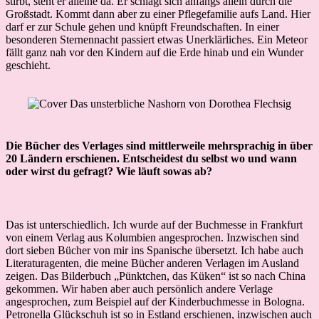
stirbt, steht er alleine da. Er schlägt sich anfangs allein durch die
Großstadt. Kommt dann aber zu einer Pflegefamilie aufs Land. Hier
darf er zur Schule gehen und knüpft Freundschaften. In einer
besonderen Sternennacht passiert etwas Unerklärliches. Ein Meteor
fällt ganz nah vor den Kindern auf die Erde hinab und ein Wunder
geschieht.
Die Bücher des Verlages sind mittlerweile mehrsprachig in über
20 Ländern erschienen. Entscheidest du selbst wo und wann
oder wirst du gefragt? Wie läuft sowas ab?
Das ist unterschiedlich. Ich wurde auf der Buchmesse in Frankfurt
von einem Verlag aus Kolumbien angesprochen. Inzwischen sind
dort sieben Bücher von mir ins Spanische übersetzt. Ich habe auch
Literaturagenten, die meine Bücher anderen Verlagen im Ausland
zeigen. Das Bilderbuch „Pünktchen, das Küken“ ist so nach China
gekommen. Wir haben aber auch persönlich andere Verlage
angesprochen, zum Beispiel auf der Kinderbuchmesse in Bologna.
Petronella Glückschuh ist so in Estland erschienen, inzwischen auch