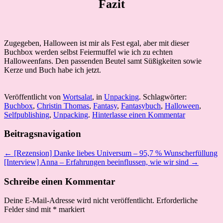
Fazit
Zugegeben, Halloween ist mir als Fest egal, aber mit dieser
Buchbox werden selbst Feiermuffel wie ich zu echten
Halloweenfans. Den passenden Beutel samt Süßigkeiten sowie
Kerze und Buch habe ich jetzt.
Veröffentlicht von
Wortsalat
, in
Unpacking
. Schlagwörter:
Buchbox
,
Christin Thomas
,
Fantasy
,
Fantasybuch
,
Halloween
,
Selfpublishing
,
Unpacking
.
Hinterlasse einen Kommentar
Beitragsnavigation
← [Rezension] Danke liebes Universum – 95,7 % Wunscherfüllung
[Interview] Anna – Erfahrungen beeinflussen, wie wir sind →
Schreibe einen Kommentar
Deine E-Mail-Adresse wird nicht veröffentlicht.
Erforderliche
Felder sind mit
*
markiert