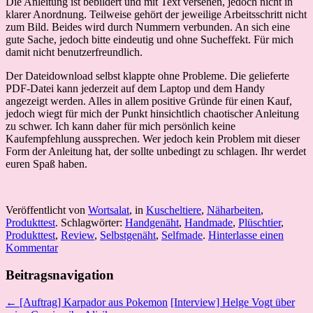
Die Anleitung ist bebildert und mit Text versehen, jedoch nicht in
klarer Anordnung. Teilweise gehört der jeweilige Arbeitsschritt nicht
zum Bild. Beides wird durch Nummern verbunden. An sich eine
gute Sache, jedoch bitte eindeutig und ohne Sucheffekt. Für mich
damit nicht benutzerfreundlich.
Der Dateidownload selbst klappte ohne Probleme. Die gelieferte
PDF-Datei kann jederzeit auf dem Laptop und dem Handy
angezeigt werden. Alles in allem positive Gründe für einen Kauf,
jedoch wiegt für mich der Punkt hinsichtlich chaotischer Anleitung
zu schwer. Ich kann daher für mich persönlich keine
Kaufempfehlung aussprechen. Wer jedoch kein Problem mit dieser
Form der Anleitung hat, der sollte unbedingt zu schlagen. Ihr werdet
euren Spaß haben.
Veröffentlicht von
Wortsalat
, in
Kuscheltiere
,
Näharbeiten
,
Produkttest
. Schlagwörter:
Handgenäht
,
Handmade
,
Plüschtier
,
Produkttest
,
Review
,
Selbstgenäht
,
Selfmade
.
Hinterlasse einen
Kommentar
Beitragsnavigation
← [Auftrag] Karpador aus Pokemon
[Interview] Helge Vogt über