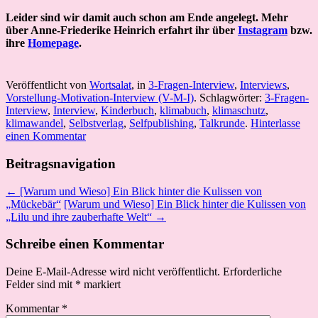
Leider sind wir damit auch schon am Ende angelegt. Mehr
über Anne-Friederike Heinrich erfahrt ihr über
Instagram
bzw.
ihre
Homepage
.
Veröffentlicht von
Wortsalat
, in
3-Fragen-Interview
,
Interviews
,
Vorstellung-Motivation-Interview (V-M-I)
. Schlagwörter:
3-Fragen-
Interview
,
Interview
,
Kinderbuch
,
klimabuch
,
klimaschutz
,
klimawandel
,
Selbstverlag
,
Selfpublishing
,
Talkrunde
.
Hinterlasse
einen Kommentar
Beitragsnavigation
← [Warum und Wieso] Ein Blick hinter die Kulissen von
„Mückebär“
[Warum und Wieso] Ein Blick hinter die Kulissen von
„Lilu und ihre zauberhafte Welt“ →
Schreibe einen Kommentar
Deine E-Mail-Adresse wird nicht veröffentlicht.
Erforderliche
Felder sind mit
*
markiert
Kommentar
*