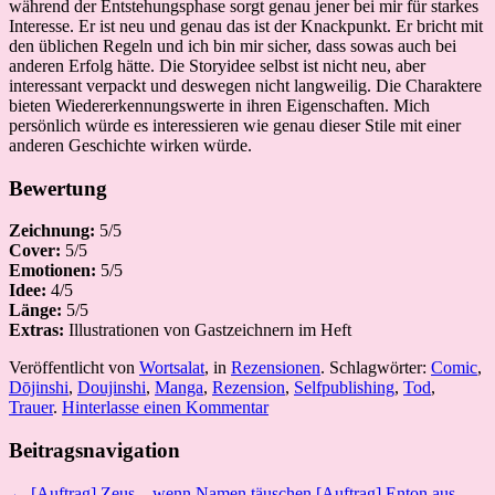
während der Entstehungsphase sorgt genau jener bei mir für starkes
Interesse. Er ist neu und genau das ist der Knackpunkt. Er bricht mit
den üblichen Regeln und ich bin mir sicher, dass sowas auch bei
anderen Erfolg hätte. Die Storyidee selbst ist nicht neu, aber
interessant verpackt und deswegen nicht langweilig. Die Charaktere
bieten Wiedererkennungswerte in ihren Eigenschaften. Mich
persönlich würde es interessieren wie genau dieser Stile mit einer
anderen Geschichte wirken würde.
Bewertung
Zeichnung:
5/5
Cover:
5/5
Emotionen:
5/5
Idee:
4/5
Länge:
5/5
Extras:
Illustrationen von Gastzeichnern im Heft
Veröffentlicht von
Wortsalat
, in
Rezensionen
. Schlagwörter:
Comic
,
Dōjinshi
,
Doujinshi
,
Manga
,
Rezension
,
Selfpublishing
,
Tod
,
Trauer
.
Hinterlasse einen Kommentar
Beitragsnavigation
← [Auftrag] Zeus – wenn Namen täuschen
[Auftrag] Enton aus