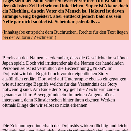
Tages steht der Sohn seiner Schwester vor der Tür. Er soll in
der nächsten Zeit bei seinem Onkel leben. Super ist Akane doch
ein Mischling, da sein Vater ein Mensch ist. Hakurei ist davon
anfangs wenig begeistert, aber entdeckt jedoch bald das sein
Neffe gar nicht so übel ist. Scheinbar jedenfalls …
(Inhaltsgabe entspricht dem Buchrücken. Rechte für den Text liegen
bei der Autorin / Zeichnerin.)
Bereits an den Namen ist erkennbar, dass die Geschichte im schönen
Japan spielt. Doch viel irritierender als die Namen der handelnden
Personen selbst ist vermutlich die Bezeichnung „Yukai“. Im
Dojinshi wird der Begriff noch vor der eigentlichen Story
ausführlich erklärt. Dort wird auf Untergruppe ebenso eingegangen,
wie auf sonstige Begriffe welche für das Verständnis der Story
notwendig sind. Am Ende der Story geht die Zeichnerin zudem
genauer auf ihre Beweggründe ein. In meinen Augen äußerst
interessant, denn Künstler sehen hinter ihren eigenen Werken
oftmals Dinge die wir selbst so nicht erkennen.
Die Zeichnungen innerhalb des Dojinshis wirken flüchtig und leicht.
Flüchtig bedeutet dabei nicht, dass sie stümperhaft sind, sondern viel