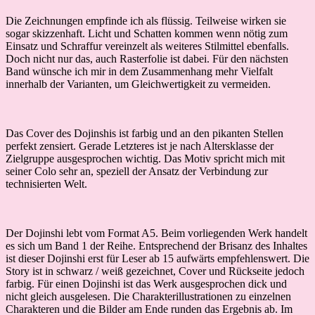
Die Zeichnungen empfinde ich als flüssig. Teilweise wirken sie
sogar skizzenhaft. Licht und Schatten kommen wenn nötig zum
Einsatz und Schraffur vereinzelt als weiteres Stilmittel ebenfalls.
Doch nicht nur das, auch Rasterfolie ist dabei. Für den nächsten
Band wünsche ich mir in dem Zusammenhang mehr Vielfalt
innerhalb der Varianten, um Gleichwertigkeit zu vermeiden.
Das Cover des Dojinshis ist farbig und an den pikanten Stellen
perfekt zensiert. Gerade Letzteres ist je nach Altersklasse der
Zielgruppe ausgesprochen wichtig. Das Motiv spricht mich mit
seiner Colo sehr an, speziell der Ansatz der Verbindung zur
technisierten Welt.
Der Dojinshi lebt vom Format A5. Beim vorliegenden Werk handelt
es sich um Band 1 der Reihe. Entsprechend der Brisanz des Inhaltes
ist dieser Dojinshi erst für Leser ab 15 aufwärts empfehlenswert. Die
Story ist in schwarz / weiß gezeichnet, Cover und Rückseite jedoch
farbig. Für einen Dojinshi ist das Werk ausgesprochen dick und
nicht gleich ausgelesen. Die Charakterillustrationen zu einzelnen
Charakteren und die Bilder am Ende runden das Ergebnis ab. Im