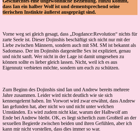
Geschlechtes eine ungewöhnliche Beziehung. Hinzu kommt,
dass Ian ein halber Wolf ist und dementsprechend seine
tierischen Instinkte äußerst ausgeprägt sind.
Vorne weg sei gleich gesagt, dass „Dogdance:Revolution“ nichts für
zarte Seele ist. Dieser Dojinshis beschäftigt sich nicht nur mit der
Liebe zwischen Männern, sondern auch mit SM. SM ist bekannt als
Sadomaso. Der im Dojinshis dargestellte Sex ist expliziert, genau
und nicht sanft. Wer nicht in der Lage ist damit umgesehen zu
können sollte es lieber gleich lassen. Nicht, weil ich es aus
Eigennutz verbieten möchte, sondern um euch zu schützen.
Zum Beginn des Dojinshis sind Ian und Andrew bereits mehrere
Jahre zusammen. Leider wird nicht deutlich wie sie sich
kennengelernt haben. Im Vorwort wird zwar erwähnt, dass Andrew
Ian gefunden hat, aber nicht wo und nicht unter welchen
Umständen. Es wird zudem nicht klar, warum der Halbwolf am
Ende bei Andrew bleibt. OK, es liegt sicherlich zum Großteil an der
sexuellen Begierde zwischen beiden und ihren Gefühlen, aber ich
kann mir nicht vorstellen, dass dies immer so war.