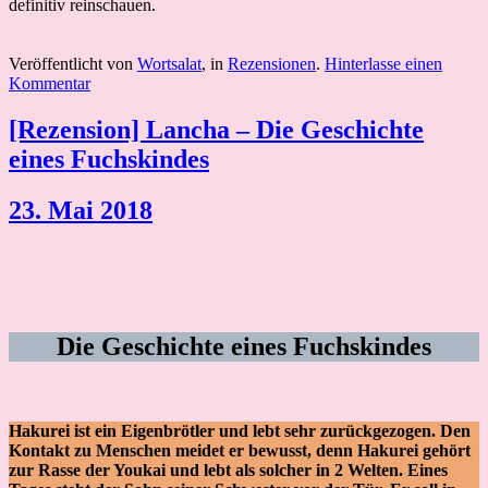
definitiv reinschauen.
Veröffentlicht von
Wortsalat
, in
Rezensionen
.
Hinterlasse einen
Kommentar
[Rezension] Lancha – Die Geschichte
eines Fuchskindes
23. Mai 2018
Die Geschichte eines Fuchskindes
Hakurei ist ein Eigenbrötler und lebt sehr zurückgezogen. Den
Kontakt zu Menschen meidet er bewusst, denn Hakurei gehört
zur Rasse der Youkai und lebt als solcher in 2 Welten. Eines