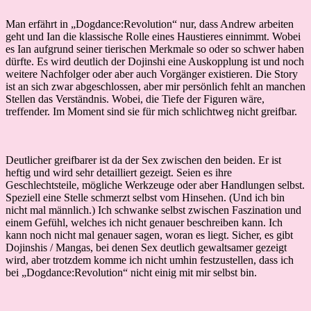
Man erfährt in „Dogdance:Revolution“ nur, dass Andrew arbeiten
geht und Ian die klassische Rolle eines Haustieres einnimmt. Wobei
es Ian aufgrund seiner tierischen Merkmale so oder so schwer haben
dürfte. Es wird deutlich der Dojinshi eine Auskopplung ist und noch
weitere Nachfolger oder aber auch Vorgänger existieren. Die Story
ist an sich zwar abgeschlossen, aber mir persönlich fehlt an manchen
Stellen das Verständnis. Wobei, die Tiefe der Figuren wäre,
treffender. Im Moment sind sie für mich schlichtweg nicht greifbar.
Deutlicher greifbarer ist da der Sex zwischen den beiden. Er ist
heftig und wird sehr detailliert gezeigt. Seien es ihre
Geschlechtsteile, mögliche Werkzeuge oder aber Handlungen selbst.
Speziell eine Stelle schmerzt selbst vom Hinsehen. (Und ich bin
nicht mal männlich.) Ich schwanke selbst zwischen Faszination und
einem Gefühl, welches ich nicht genauer beschreiben kann. Ich
kann noch nicht mal genauer sagen, woran es liegt. Sicher, es gibt
Dojinshis / Mangas, bei denen Sex deutlich gewaltsamer gezeigt
wird, aber trotzdem komme ich nicht umhin festzustellen, dass ich
bei „Dogdance:Revolution“ nicht einig mit mir selbst bin.