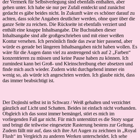
der Vermerk für Selbstverlegung sind ebenfalls enthalten, aber
gehen unter. Ich habe sie nur per Zufall entdeckt und zunächst
gedacht es gäbe beides nicht. In Zukunft wäre es schöner darauf zu
achten, dass solche Angaben deutlicher werden, ohne quer über die
ganze Seite zu reichen. Die Rückseite ist ebenfalls verziert und
enthält eine knappe Inhaltsangabe. Die Buchstaben dieser
Inhaltsangabe sind alle großgeschrieben und mit einer weißen
Kontur versehen. Ich persönlich finde das zwar hier passend, aber
würde es gerade bei längeren Inhaltsangaben nicht haben wollen. Es
wäre für die Augen dann viel zu anstrengend sich auf 2 „Farben“
konzentrieren zu müssen und keine Pause haben zu können. Ich
zumindest kann bei Groß- und Kleinschreibung eher absetzen und
finde mich auch wieder. Zudem wirkt durchgehend immer ein
wenig so, als würde ich angeschrien werden. Ich glaube nicht, dass
das immer beabsichtigt ist.
Der Dojinshi selbst ist in Schwarz / Weiß gehalten und verzichtet
gänzlich auf Licht und Schatten. Beides ist einfach nicht vorhanden.
Obgleich ich das sonst immer bemängel, stört es mich im
vorliegenden Fall gar nicht. Für mich unterstützt es die Story sogar
und bringt die teilweise eingesetzte Rasterung bestens zur Geltung.
Zudem fällt mir auf, dass sich ihre Art Augen zu zeichnen in „Royal
Flush“ im Vergleich zu anderen Werken unterscheidet. Ich sehe