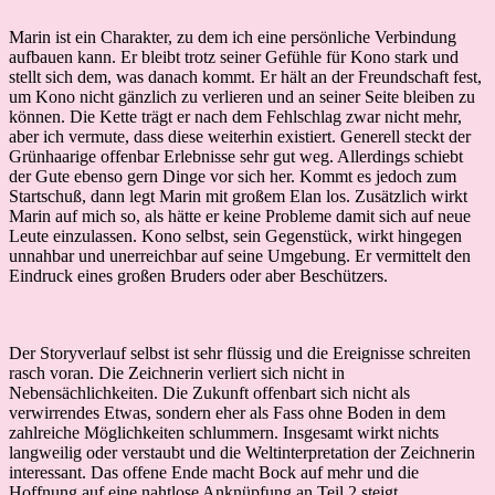
Marin ist ein Charakter, zu dem ich eine persönliche Verbindung
aufbauen kann. Er bleibt trotz seiner Gefühle für Kono stark und
stellt sich dem, was danach kommt. Er hält an der Freundschaft fest,
um Kono nicht gänzlich zu verlieren und an seiner Seite bleiben zu
können. Die Kette trägt er nach dem Fehlschlag zwar nicht mehr,
aber ich vermute, dass diese weiterhin existiert. Generell steckt der
Grünhaarige offenbar Erlebnisse sehr gut weg. Allerdings schiebt
der Gute ebenso gern Dinge vor sich her. Kommt es jedoch zum
Startschuß, dann legt Marin mit großem Elan los. Zusätzlich wirkt
Marin auf mich so, als hätte er keine Probleme damit sich auf neue
Leute einzulassen. Kono selbst, sein Gegenstück, wirkt hingegen
unnahbar und unerreichbar auf seine Umgebung. Er vermittelt den
Eindruck eines großen Bruders oder aber Beschützers.
Der Storyverlauf selbst ist sehr flüssig und die Ereignisse schreiten
rasch voran. Die Zeichnerin verliert sich nicht in
Nebensächlichkeiten. Die Zukunft offenbart sich nicht als
verwirrendes Etwas, sondern eher als Fass ohne Boden in dem
zahlreiche Möglichkeiten schlummern. Insgesamt wirkt nichts
langweilig oder verstaubt und die Weltinterpretation der Zeichnerin
interessant. Das offene Ende macht Bock auf mehr und die
Hoffnung auf eine nahtlose Anknüpfung an Teil 2 steigt.