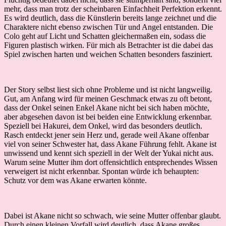
mehr, dass man trotz der scheinbaren Einfachheit Perfektion erkennt.
Es wird deutlich, dass die Künstlerin bereits lange zeichnet und die
Charaktere nicht ebenso zwischen Tür und Angel entstanden. Die
Colo geht auf Licht und Schatten gleichermaßen ein, sodass die
Figuren plastisch wirken. Für mich als Betrachter ist die dabei das
Spiel zwischen harten und weichen Schatten besonders fasziniert.
Der Story selbst liest sich ohne Probleme und ist nicht langweilig.
Gut, am Anfang wird für meinen Geschmack etwas zu oft betont,
dass der Onkel seinen Enkel Akane nicht bei sich haben möchte,
aber abgesehen davon ist bei beiden eine Entwicklung erkennbar.
Speziell bei Hakurei, dem Onkel, wird das besonders deutlich.
Rasch entdeckt jener sein Herz und, gerade weil Akane offenbar
viel von seiner Schwester hat, dass Akane Führung fehlt. Akane ist
unwissend und kennt sich speziell in der Welt der Yukai nicht aus.
Warum seine Mutter ihm dort offensichtlich entsprechendes Wissen
verweigert ist nicht erkennbar. Spontan würde ich behaupten:
Schutz vor dem was Akane erwarten könnte.
Dabei ist Akane nicht so schwach, wie seine Mutter offenbar glaubt.
Durch einen kleinen Vorfall wird deutlich, dass Akane großes