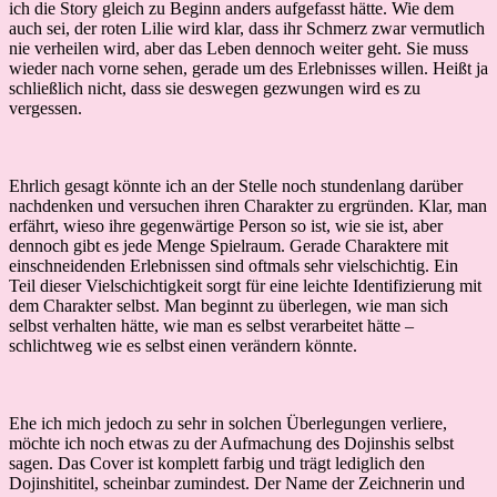
ich die Story gleich zu Beginn anders aufgefasst hätte. Wie dem
auch sei, der roten Lilie wird klar, dass ihr Schmerz zwar vermutlich
nie verheilen wird, aber das Leben dennoch weiter geht. Sie muss
wieder nach vorne sehen, gerade um des Erlebnisses willen. Heißt ja
schließlich nicht, dass sie deswegen gezwungen wird es zu
vergessen.
Ehrlich gesagt könnte ich an der Stelle noch stundenlang darüber
nachdenken und versuchen ihren Charakter zu ergründen. Klar, man
erfährt, wieso ihre gegenwärtige Person so ist, wie sie ist, aber
dennoch gibt es jede Menge Spielraum. Gerade Charaktere mit
einschneidenden Erlebnissen sind oftmals sehr vielschichtig. Ein
Teil dieser Vielschichtigkeit sorgt für eine leichte Identifizierung mit
dem Charakter selbst. Man beginnt zu überlegen, wie man sich
selbst verhalten hätte, wie man es selbst verarbeitet hätte –
schlichtweg wie es selbst einen verändern könnte.
Ehe ich mich jedoch zu sehr in solchen Überlegungen verliere,
möchte ich noch etwas zu der Aufmachung des Dojinshis selbst
sagen. Das Cover ist komplett farbig und trägt lediglich den
Dojinshititel, scheinbar zumindest. Der Name der Zeichnerin und