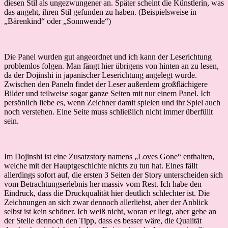
diesen Stil als ungezwungener an. Später scheint die Künstlerin, was
das angeht, ihren Stil gefunden zu haben. (Beispielsweise in
„Bärenkind“ oder „Sonnwende“)
Die Panel wurden gut angeordnet und ich kann der Leserichtung
problemlos folgen. Man fängt hier übrigens von hinten an zu lesen,
da der Dojinshi in japanischer Leserichtung angelegt wurde.
Zwischen den Paneln findet der Leser außerdem großflächigere
Bilder und teilweise sogar ganze Seiten mit nur einem Panel. Ich
persönlich liebe es, wenn Zeichner damit spielen und ihr Spiel auch
noch verstehen. Eine Seite muss schließlich nicht immer überfüllt
sein.
Im Dojinshi ist eine Zusatzstory namens „Loves Gone“ enthalten,
welche mit der Hauptgeschichte nichts zu tun hat. Eines fällt
allerdings sofort auf, die ersten 3 Seiten der Story unterscheiden sich
vom Betrachtungserlebnis her massiv vom Rest. Ich habe den
Eindruck, dass die Druckqualität hier deutlich schlechter ist. Die
Zeichnungen an sich zwar dennoch allerliebst, aber der Anblick
selbst ist kein schöner. Ich weiß nicht, woran er liegt, aber gebe an
der Stelle dennoch den Tipp, dass es besser wäre, die Qualität