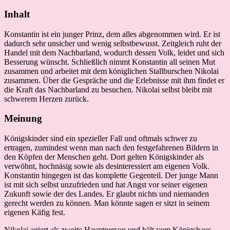
Inhalt
Konstantin ist ein junger Prinz, dem alles abgenommen wird. Er ist
dadurch sehr unsicher und wenig selbstbewusst. Zeitgleich ruht der
Handel mit dem Nachbarland, wodurch dessen Volk, leidet und sich
Besserung wünscht. Schließlich nimmt Konstantin all seinen Mut
zusammen und arbeitet mit dem königlichen Stallburschen Nikolai
zusammen. Über die Gespräche und die Erlebnisse mit ihm findet er
die Kraft das Nachbarland zu besuchen. Nikolai selbst bleibt mit
schwerem Herzen zurück.
Meinung
Königskinder sind ein spezieller Fall und oftmals schwer zu
ertragen, zumindest wenn man nach den festgefahrenen Bildern in
den Köpfen der Menschen geht. Dort gelten Königskinder als
verwöhnt, hochnäsig sowie als desinteressiert am eigenen Volk.
Konstantin hingegen ist das komplette Gegenteil. Der junge Mann
ist mit sich selbst unzufrieden und hat Angst vor seiner eigenen
Zukunft sowie der des Landes. Er glaubt nichts und niemanden
gerecht werden zu können. Man könnte sagen er sitzt in seinem
eigenen Käfig fest.
Nikolai agiert als zweite Hauptperson und hält vom Königshaus