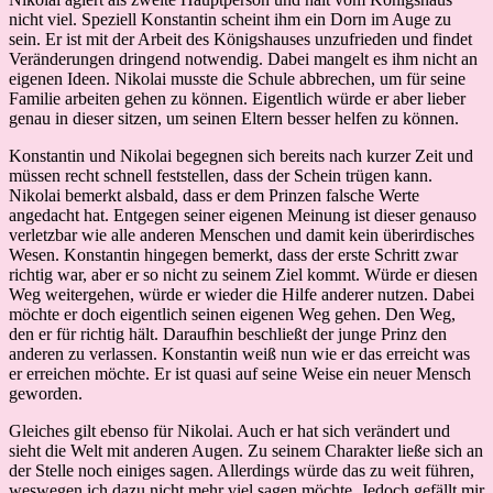
nicht viel. Speziell Konstantin scheint ihm ein Dorn im Auge zu
sein. Er ist mit der Arbeit des Königshauses unzufrieden und findet
Veränderungen dringend notwendig. Dabei mangelt es ihm nicht an
eigenen Ideen. Nikolai musste die Schule abbrechen, um für seine
Familie arbeiten gehen zu können. Eigentlich würde er aber lieber
genau in dieser sitzen, um seinen Eltern besser helfen zu können.
Konstantin und Nikolai begegnen sich bereits nach kurzer Zeit und
müssen recht schnell feststellen, dass der Schein trügen kann.
Nikolai bemerkt alsbald, dass er dem Prinzen falsche Werte
angedacht hat. Entgegen seiner eigenen Meinung ist dieser genauso
verletzbar wie alle anderen Menschen und damit kein überirdisches
Wesen. Konstantin hingegen bemerkt, dass der erste Schritt zwar
richtig war, aber er so nicht zu seinem Ziel kommt. Würde er diesen
Weg weitergehen, würde er wieder die Hilfe anderer nutzen. Dabei
möchte er doch eigentlich seinen eigenen Weg gehen. Den Weg,
den er für richtig hält. Daraufhin beschließt der junge Prinz den
anderen zu verlassen. Konstantin weiß nun wie er das erreicht was
er erreichen möchte. Er ist quasi auf seine Weise ein neuer Mensch
geworden.
Gleiches gilt ebenso für Nikolai. Auch er hat sich verändert und
sieht die Welt mit anderen Augen. Zu seinem Charakter ließe sich an
der Stelle noch einiges sagen. Allerdings würde das zu weit führen,
weswegen ich dazu nicht mehr viel sagen möchte. Jedoch gefällt mir