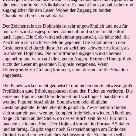
die neue, sanfte Seite Nikolais sehr. Es macht ihn sympathischer und
zugänglicher für den Leser. Wobei der Zugang zu beiden
Charakteren bereits vorab da ist.
Der Zeichenstile des Dojinshis ist sehr ungewöhnlich und neu für
mich. Er wirkt ausgesprochen comichaft und schreit nicht sofort
nach Japan. Die Colo wirkt scheinbar gepantscht, als hätte sich die
Zeichnerin sich nicht viel Mühe gegeben. Die Emotionen in den
Gesichtern sind durch diese Art zu zeichnen schwerer zu lesen, als
in anderen Dojinshis. Die Schriftfarbe hingegen wirkt überaus
angenehm und warm auf die eigenen Augen. Extreme Hintergründe
sucht der Leser im gesamten Dojinshi vergebens. Wenn
Hintergründe zur Geltung kommen, dann dezent auf die Situation
angepasst.
Die Panels wirken nicht gequetscht und bieten durch teilweise große
Freiflächen gute Erholungspausen ohne den Faden zu verlieren. Die
einzelnen Figuren sind klar definiert und wichtiger Charaktere auf
wenige Figuren beschränkt. Soundworte oder ähnliche
Gestaltungsmittel fehlen ebenfalls gänzlich. Zwischendrin finden
sich sogar ein paar wenige, komplett freie Seiten wieder. Allerdings
frage ich mich an der Stelle, ob das wirklich sein muss? Für mich
machen sie keinen Sinn. Der Dojinshi kommt im Format A5 daher
und ist farbig. Es gibt sogar noch Gastzeichnungen am Ende des
Dojinshis und ein persönliches Schlusswort der Zeichnerin selbst.