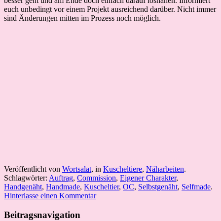
besser geht und am Ende doch einfach darauf losnähen. Informiert
euch unbedingt vor einem Projekt ausreichend darüber. Nicht immer
sind Änderungen mitten im Prozess noch möglich.
Veröffentlicht von
Wortsalat
, in
Kuscheltiere
,
Näharbeiten
.
Schlagwörter:
Auftrag
,
Commission
,
Eigener Charakter
,
Handgenäht
,
Handmade
,
Kuscheltier
,
OC
,
Selbstgenäht
,
Selfmade
.
Hinterlasse einen Kommentar
Beitragsnavigation