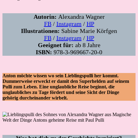
Autorin:
Alexandra Wagner
FB
/
Instagram
/
HP
Illustrationen:
Sabine Marie Körfgen
FB
/
Instagram
/
HP
Geeignet für:
ab 8 Jahre
ISBN:
978-3-969667-20-0
Anton möchte wissen wo sein Lieblingspulli her kommt.
Dummerweise erweckt er damit den Superhelden auf seinem
Pulli zum Leben. Eine unglaubliche Reise beginnt, die
unglaubliches zu Tage fördert und seine Sicht der Dinge
gehörig durcheinander wirbelt.