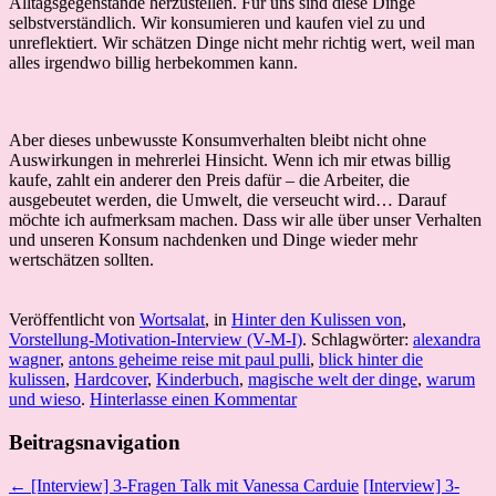
Alltagsgegenstände herzustellen. Für uns sind diese Dinge
selbstverständlich. Wir konsumieren und kaufen viel zu und
unreflektiert. Wir schätzen Dinge nicht mehr richtig wert, weil man
alles irgendwo billig herbekommen kann.
Aber dieses unbewusste Konsumverhalten bleibt nicht ohne
Auswirkungen in mehrerlei Hinsicht. Wenn ich mir etwas billig
kaufe, zahlt ein anderer den Preis dafür – die Arbeiter, die
ausgebeutet werden, die Umwelt, die verseucht wird… Darauf
möchte ich aufmerksam machen. Dass wir alle über unser Verhalten
und unseren Konsum nachdenken und Dinge wieder mehr
wertschätzen sollten.
Veröffentlicht von
Wortsalat
, in
Hinter den Kulissen von
,
Vorstellung-Motivation-Interview (V-M-I)
. Schlagwörter:
alexandra
wagner
,
antons geheime reise mit paul pulli
,
blick hinter die
kulissen
,
Hardcover
,
Kinderbuch
,
magische welt der dinge
,
warum
und wieso
.
Hinterlasse einen Kommentar
Beitragsnavigation
← [Interview] 3-Fragen Talk mit Vanessa Carduie
[Interview] 3-