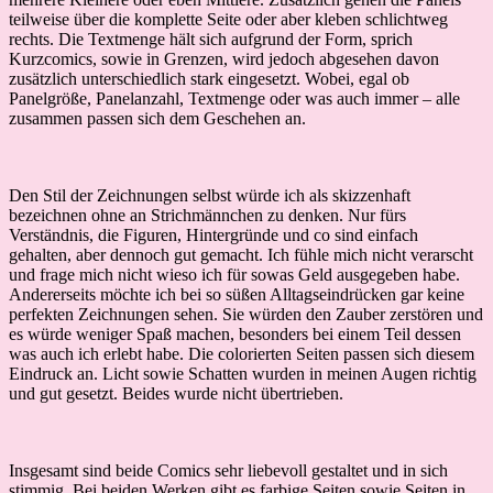
teilweise über die komplette Seite oder aber kleben schlichtweg
rechts. Die Textmenge hält sich aufgrund der Form, sprich
Kurzcomics, sowie in Grenzen, wird jedoch abgesehen davon
zusätzlich unterschiedlich stark eingesetzt. Wobei, egal ob
Panelgröße, Panelanzahl, Textmenge oder was auch immer – alle
zusammen passen sich dem Geschehen an.
Den Stil der Zeichnungen selbst würde ich als skizzenhaft
bezeichnen ohne an Strichmännchen zu denken. Nur fürs
Verständnis, die Figuren, Hintergründe und co sind einfach
gehalten, aber dennoch gut gemacht. Ich fühle mich nicht verarscht
und frage mich nicht wieso ich für sowas Geld ausgegeben habe.
Andererseits möchte ich bei so süßen Alltagseindrücken gar keine
perfekten Zeichnungen sehen. Sie würden den Zauber zerstören und
es würde weniger Spaß machen, besonders bei einem Teil dessen
was auch ich erlebt habe. Die colorierten Seiten passen sich diesem
Eindruck an. Licht sowie Schatten wurden in meinen Augen richtig
und gut gesetzt. Beides wurde nicht übertrieben.
Insgesamt sind beide Comics sehr liebevoll gestaltet und in sich
stimmig. Bei beiden Werken gibt es farbige Seiten sowie Seiten in