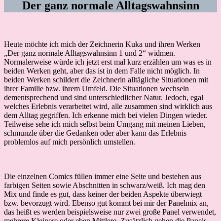
Der ganz normale Alltagswahnsinn
Heute möchte ich mich der Zeichnerin Kuka und ihren Werken
„Der ganz normale Alltagswahnsinn 1 und 2“ widmen.
Normalerweise würde ich jetzt erst mal kurz erzählen um was es in
beiden Werken geht, aber das ist in dem Falle nicht möglich. In
beiden Werken schildert die Zeichnerin alltägliche Situationen mit
ihrer Familie bzw. ihrem Umfeld. Die Situationen wechseln
dementsprechend und sind unterschiedlicher Natur. Jedoch, egal
welches Erlebnis verarbeitet wird, alle zusammen sind wirklich aus
dem Alltag gegriffen. Ich erkenne mich bei vielen Dingen wieder.
Teilweise sehe ich mich selbst beim Umgang mit meinen Lieben,
schmunzle über die Gedanken oder aber kann das Erlebnis
problemlos auf mich persönlich umstellen.
Die einzelnen Comics füllen immer eine Seite und bestehen aus
farbigen Seiten sowie Abschnitten in schwarz/weiß. Ich mag den
Mix und finde es gut, dass keiner der beiden Aspekte überwiegt
bzw. bevorzugt wird. Ebenso gut kommt bei mir der Panelmix an,
das heißt es werden beispielsweise nur zwei große Panel verwendet,
mehrere Kleinere oder eben Mittlere. Zusätzlich gehen die Panels