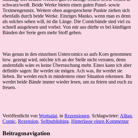
schwarz/weiß. Beide Werke bieten einen guten Panel- sowie
Textmengenmix. Weitere oben angesprochene Punkte ziehen sich
ebenfalls durch beide Werke. Einziges Manko, wenn man es denn
als solches sehen will, ist die Länge. Die Comicbände sind viel zu
schnell ausgelesen und vorbei. Von mir aus dürfte es bei künftigen
Bänden der Serie gern mehr Stoff geben.
Was genau in den einzelnen Untercomics so aufs Korn genommen
bzw. gezeigt wird, möchte ich an der Stelle nicht verraten, denn
andernfalls wäre es keine Überraschung mehr. Eines kann ich aber
definitiv sagen: Ihr werdet sie mögen. Ach was, ihr werdet sie
lieben. Ihr werdet euch in mindestens einer Situation erkennen. Ihr
werdet beide Bände immer wieder lesen, um zu feiern und euch zu
freuen.
Veröffentlicht von
Wortsalat
, in
Rezensionen
. Schlagwörter:
Alltag
,
Comic
,
Rezension
,
Selfpublishing
.
Hinterlasse einen Kommentar
Beitragsnavigation