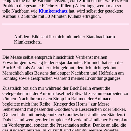
lediglich die halbe Variante leisten. (Vom Sortiment her wäre es kein
Problem die gesamte Fläche zu füllen.) Allerdings, wenn man so
tolle Nachbarn wie
Klunkerschatz
hat, wird selbst der getacktete
Aufbau a 2 Stunde mit 30 Minuten Kulanz erträglich.
Auf dem Bild seht ihr mich mit meiner Standnachbarin
Klunkerschatz.
Die Messe selbst entsprach hinsichtlich Verdienst meinen
Erwartungen bzw. lag leider sogar darunter. Für mich hat sich die
BuchBerlin als Aussteller nicht gelohnt, deutlich nicht gelohnt.
Menschlich alles Bestens dank super Nachbarn und Helferlein am
Sonntag sowie Gesprächen während meines Erkundungsganges.
Zusätzlich bot sich mir während der BuchBerlin erneut die
Gelegenheit mit der Autorin JosefineGottwald zusammenarbeiten zu
können. Nach ihrem ersten Stopp im Rahmen der Animaco,
begleitete mich ihre Reihe „Krieger des Horns“ zur Messe.
Selbstredend mit passenden Goodies wie Lesezeichen oder Sticker.
(Generell die mit meistgenutzten Goodies bei sämtlichen Ständen.)
Dabei stand weniger der komplette Abverkauf sämtlicher Exemplare
im Vordergrund, sondern die Präsentation selbst. Danke an alle, die
das Angebot nutzten. In Zukunft sind definitiv weitere Projekte