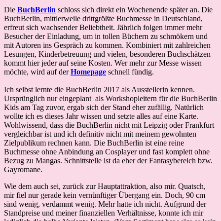
Die
BuchBerlin
schloss sich direkt ein Wochenende später an. Die
BuchBerlin, mittlerweile drittgrößte Buchmesse in Deutschland,
erfreut sich wachsender Beliebtheit. Jährlich folgen immer mehr
Besucher der Einladung, um in tollen Büchern zu schmökern und
mit Autoren ins Gespräch zu kommen. Kombiniert mit zahlreichen
Lesungen, Kinderbetreuung und vielen, besonderen Buchschätzen
kommt hier jeder auf seine Kosten. Wer mehr zur Messe wissen
möchte, wird auf der
Homepage
schnell fündig.
Ich selbst lernte die BuchBerlin 2017 als Ausstellerin kennen.
Ursprünglich nur eingeplant als Workshopleitern für die BuchBerlin
Kids am Tag zuvor, ergab sich der Stand eher zufällig. Natürlich
wollte ich es dieses Jahr wissen und setzte alles auf eine Karte.
Wohlwissend, dass die BuchBerlin nicht mit Leipzig oder Frankfurt
vergleichbar ist und ich definitiv nicht mit meinem gewohnten
Zielpublikum rechnen kann. Die BuchBerlin ist eine reine
Buchmesse ohne Anbindung an Cosplayer und fast komplett ohne
Bezug zu Mangas. Schnittstelle ist da eher der Fantasybereich bzw.
Gayromane.
Wie dem auch sei, zurück zur Hauptattraktion, also mir. Quatsch,
mir fiel nur gerade kein vernünftiger Übergang ein. Doch, 90 cm
sind wenig, verdammt wenig. Mehr hatte ich nicht. Aufgrund der
Standpreise und meiner finanziellen Verhältnisse, konnte ich mir