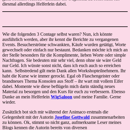
diesmal allerdings Helferlein dabei.
Wie die folgenden 3 Contage selbst waren? Nun, ich könnte
ausführlich werden, aber ihr kennt die Berichte zu vergangenen
Events. Besucherströme schwankten, Käufe wurden getätigt, Worte
gewechselt oder einfach nur bestaunt. Bedanken möchte ich mich an
der Stelle besonders für die Komplimente, lieben Worte oder simple
Nachfragen. Sie bedeuten mir sehr viel, denn ohne sie wäre Geld
nur Geld. Ich wüsste sonst nicht, dass ich euch auch so erreichen
kann. Selbstredend gilt mein Dank allen Workshopteilnehmern. Ihr
habt die Kurse wie immer gerockt. Egal ob Flaschengeister oder
brandneues Thema Konsolen aus Stoff – ihr wart mit vollem Eifer
dabei. Momente wie diese beflügeln mich darin ständig neues
Material zu besorgen und den Kurs für euch zu verbessern. Ebenso
Danke an mein Helferlein
WigSaloon
und meine Familie. Gerne
wieder.
Zusätzlich bot sich mir während der Animaco erstmals die
Gelegenheit mit der Autorin
Josefine Gottwald
zusammenarbeiten
zu können. Ok, stimmt so nicht ganz, aufmerksame Leser meines
Blogs kennen die Autorin bereits von diversen