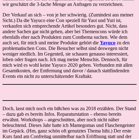
wir geschätzt die 3-fache Menge an Anfragen zu verzeichnen.
Der Verkauf an sich – von je her schwierig. (Zumindest aus meiner
Sicht.) Da die Yayuco eine Con speziell für Yaoi und Yuri ist,
verkaufen sich entsprechende Artikel besonders gut. Nicht, dass
andere Sachen gar nicht gehen, aber bei Themencons würde ich
ebenfalls eher nach Produkten zum Conthema suchen. Wie dem
auch sei, für mich und meine Produkte gehört die
Yayuco
zu den
problematischen Cons. Die Besucher selbst sind deswegen nicht
weniger niedlich. Im Gegenteil, sie schauen genauso interessiert,
loben oder fragen nach. Ich mag meine Menschis. Dennoch, für
mich wird es wohl keine Yayuco 2020 geben. Verbunden mit allen
Gesamtkosten, der Entfernung und davor / danach stattfindenden
Events ein nicht zu unterschätzender Kraftakt.
Doch, lasst mich noch ein bißchen was zu 2018 erzählen. Der Stand
– dazu gab es bereits Infos. Reparaturstation – ebenso bereits
erwähnt. Workshops – angeschnitten, aber noch nicht näher
beleuchtend. Dieses Jahr hatte ich Mamegomas und Flaschengeister
im Gepäck. (Hm, ganz schön oft genutztes Thema hihi.) Der erste
Kurs fand am Confreitag unmittelbar nach Eröffnung statt und der