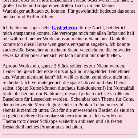
große Tische und sogar einen dritten Tisch, um ein kleines
Warenlager aufbauen zu können. Für gewöhnlich bedeutet das sonst
bücken und Koffer öffnen.
Ich hatte eine super liebe
Gastgeberin
für die Nacht, bei der ich
mich entspannen konnte. Sie versorgte mich mit allen Infos und half
mir während meiner Workshops an meinem Stand aus. Dank ihr
konnte ich diese Kurse wenigstens entspannt angehen. Ich konnte
zuckersüße Besucher an meinem Stand verzeichnen, die entweder
etwas kauften oder aber sich einfach nur mit mir unterhielten.
Apropo Workshop, ganze 2 Stück sollten es zur Nicon werden.
Leider fiel gleich der erste Kurs aufgrund mangelnder Teilnehmer
aus. Warum niemand kam? Ich weiß es nicht, zumindest nicht mit
Sicherheit. Ich vermute jedoch die späte Uhrzeit und das Thema
selbst. (Späte Kurse können durchaus funktionieren!) Im Normalfall
findet ihr bei mir nur Nähkurse, diesmal jedoch nicht. Es sollte ein
Bastelkurs für Leseecken werden. Scheinbar kein Thema für Cons,
denn der zweite Versuch ging leider in Punkto Teilnehmerzahl
ebenfalls ziemlich unter. Gut für die anwesenden Bastler, da sie sich
so gleich mehrere Exemplare sichern konnten. Ich werde das
Thema trotz dieser Schlappe weiterhin anbieten und als festen
Bestandteil meines Programmes behalten.