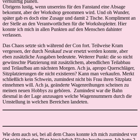
vernünftig planen.
Übrigens lustig, wenn unsereins für den Fanstand eine Absage
bekommt, aber der Workshop genommen wird. Und oh Wunder,
später gab es doch eine Zusage und damit 2 Tische. Kompliment an
der Stelle an den Verantwortlichen für die Workshopleiter. Hier
konnte ich mich in allen Punkten auf den Menschen dahinter
verlassen.
Das Chaos setzte sich während der Con fort. Teilweise Kram
vergessen, der durch Neukauf zwar ersetzt werden konnte, aber
eben zusätzliche Ausgaben bedeutete. Weiterer Punkt: die so nicht
gewünschte Platzierung mit zusätzlichem, abendlichen Teilabbau
und Teilaufbau am nächsten Morgen. Ach ja, apropo Querschläger,
Sitzplatzierungen die nicht existieren? Kann man verkaufen. Merkt
schließlich kein Schwein, zumindest nicht bis Frau ihren Sitzplatz
einnehmen will. Ach ja, geänderte Wagenreihungen scheinen zu
meinen neuen Hobbys zu gehören. Zumindest war die Bahn
diesmal in der Lage anzusagen welche Wagennummern durch die
Umstellung in welchen Bereichen landeten.
Wie dem auch sei, bei all dem Chaos konnte ich mich zumindest vor
Ort nicht über den Platz hinsichtlich Fläche beschweren. Ich hatte 2