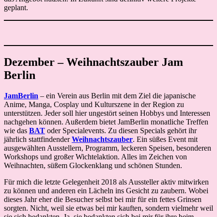
geplant.
Dezember – Weihnachtszauber Jam
Berlin
JamBerlin
– ein Verein aus Berlin mit dem Ziel die japanische
Anime, Manga, Cosplay und Kulturszene in der Region zu
unterstützen. Jeder soll hier ungestört seinen Hobbys und Interessen
nachgehen können. Außerdem bietet JamBerlin monatliche Treffen
wie das
BAT
oder Specialevents. Zu diesen Specials gehört ihr
jährlich stattfindender
Weihnachtszauber
. Ein süßes Event mit
ausgewählten Ausstellern, Programm, leckeren Speisen, besonderen
Workshops und großer Wichtelaktion. Alles im Zeichen von
Weihnachten, süßem Glockenklang und schönen Stunden.
Für mich die letzte Gelegenheit 2018 als Aussteller aktiv mitwirken
zu können und anderen ein Lächeln ins Gesicht zu zaubern. Wobei
dieses Jahr eher die Besucher selbst bei mir für ein fettes Grinsen
sorgten. Nicht, weil sie etwas bei mir kauften, sondern vielmehr weil
sie sich bedankten. Ja, sie bedankten sich bei mir für ihre beim