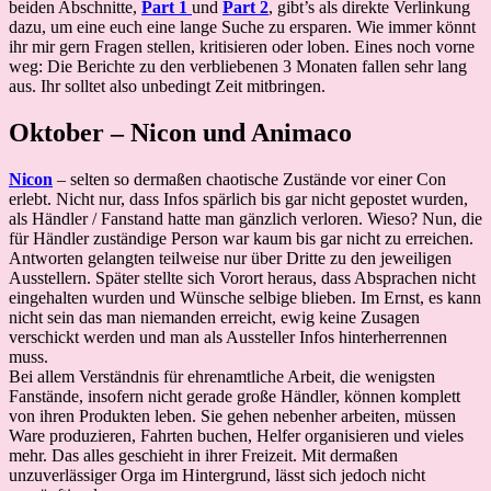
beiden Abschnitte,
Part 1
und
Part 2
, gibt’s als direkte Verlinkung
dazu, um eine euch eine lange Suche zu ersparen. Wie immer könnt
ihr mir gern Fragen stellen, kritisieren oder loben. Eines noch vorne
weg: Die Berichte zu den verbliebenen 3 Monaten fallen sehr lang
aus. Ihr solltet also unbedingt Zeit mitbringen.
Oktober – Nicon und Animaco
Nicon
– selten so dermaßen chaotische Zustände vor einer Con
erlebt. Nicht nur, dass Infos spärlich bis gar nicht gepostet wurden,
als Händler / Fanstand hatte man gänzlich verloren. Wieso? Nun, die
für Händler zuständige Person war kaum bis gar nicht zu erreichen.
Antworten gelangten teilweise nur über Dritte zu den jeweiligen
Ausstellern. Später stellte sich Vorort heraus, dass Absprachen nicht
eingehalten wurden und Wünsche selbige blieben. Im Ernst, es kann
nicht sein das man niemanden erreicht, ewig keine Zusagen
verschickt werden und man als Aussteller Infos hinterherrennen
muss.
Bei allem Verständnis für ehrenamtliche Arbeit, die wenigsten
Fanstände, insofern nicht gerade große Händler, können komplett
von ihren Produkten leben. Sie gehen nebenher arbeiten, müssen
Ware produzieren, Fahrten buchen, Helfer organisieren und vieles
mehr. Das alles geschieht in ihrer Freizeit. Mit dermaßen
unzuverlässiger Orga im Hintergrund, lässt sich jedoch nicht