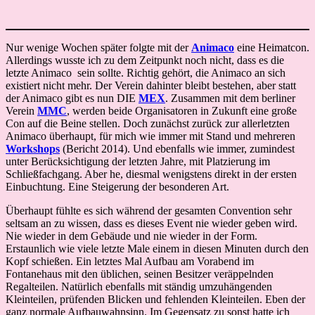
Nur wenige Wochen später folgte mit der
Animaco
eine Heimatcon.
Allerdings wusste ich zu dem Zeitpunkt noch nicht, dass es die
letzte Animaco sein sollte. Richtig gehört, die Animaco an sich
existiert nicht mehr. Der Verein dahinter bleibt bestehen, aber statt
der Animaco gibt es nun DIE
MEX
. Zusammen mit dem berliner
Verein
MMC
, werden beide Organisatoren in Zukunft eine große
Con auf die Beine stellen. Doch zunächst zurück zur allerletzten
Animaco überhaupt, für mich wie immer mit Stand und mehreren
Workshops
(Bericht 2014). Und ebenfalls wie immer, zumindest
unter Berücksichtigung der letzten Jahre, mit Platzierung im
Schließfachgang. Aber he, diesmal wenigstens direkt in der ersten
Einbuchtung. Eine Steigerung der besonderen Art.
Überhaupt fühlte es sich während der gesamten Convention sehr
seltsam an zu wissen, dass es dieses Event nie wieder geben wird.
Nie wieder in dem Gebäude und nie wieder in der Form.
Erstaunlich wie viele letzte Male einem in diesen Minuten durch den
Kopf schießen. Ein letztes Mal Aufbau am Vorabend im
Fontanehaus mit den üblichen, seinen Besitzer veräppelnden
Regalteilen. Natürlich ebenfalls mit ständig umzuhängenden
Kleinteilen, prüfenden Blicken und fehlenden Kleinteilen. Eben der
ganz normale Aufbauwahnsinn. Im Gegensatz zu sonst hatte ich