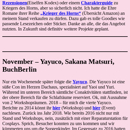
Rezensionen
(Eiselfen Kodex) oder einem
Charakterguide
zu
Kriegers des Horns, aber so sicherlich nicht. Ich hatte die Ehre
Romane ihrer Reihe
„Krieger des Horns“
(Übersicht Amazon) an
meinem Stand verkaufen zu dürfen. Dazu gab es tolle Goodies wie
passende Lesezeichen oder Sticker. Danke an alle, die das Angebot
nutzten. In Zukunft sind definitiv weitere Projekte geplant.
November – Yayuco, Sakana Matsuri,
BuchBerlin
Nur ein Wochenende später folgte die
Yayuco
. Die Yayuco ist eine
süße Con im Herzen Dachaus, spezialisiert auf Yaoi und Yuri.
Während im unteren Bereich sämtliche Conaktivitäten stattfinden, ist
der obere Bereich für die Schlafräume reserviert. Ok, mit Ausnahme
von 2 Workshopräumen. 2018 – für mich die vierte Yayuco.
Berichte zu 2014 könnt ihr
hier
(Workshop) und
hier
(Event)
nachlesen. Zurück ins Jahr 2018. Wie bereits 2016 nicht nur mit
Stand und Workshops, nein, zusätzlich mit einer Reparaturstation für
Cosplays. Sprich, Besucher konnten zu uns kommen und wir
kümmerten uns um die Sorgenkinder. Im Gegensatz zu 2016 hatten