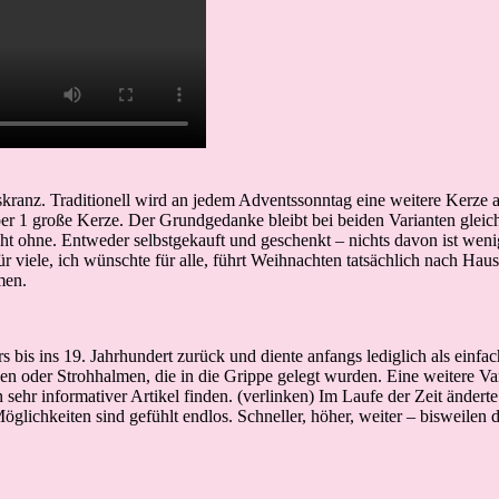
kranz. Traditionell wird an jedem Adventssonntag eine weitere Kerze a
ber 1 große Kerze. Der Grundgedanke bleibt bei beiden Varianten gleic
icht ohne. Entweder selbstgekauft und geschenkt – nichts davon ist we
 viele, ich wünschte für alle, führt Weihnachten tatsächlich nach Haus
men.
bis ins 19. Jahrhundert zurück und diente anfangs lediglich als einfa
en oder Strohhalmen, die in die Grippe gelegt wurden. Eine weitere Var
ehr informativer Artikel finden. (verlinken) Im Laufe der Zeit änderte 
lichkeiten sind gefühlt endlos. Schneller, höher, weiter – bisweilen 