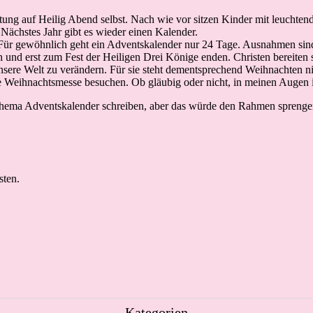
itung auf Heilig Abend selbst. Nach wie vor sitzen Kinder mit leuchte
. Nächstes Jahr gibt es wieder einen Kalender.
 Für gewöhnlich geht ein Adventskalender nur 24 Tage. Ausnahmen sin
d erst zum Fest der Heiligen Drei Könige enden. Christen bereiten sic
sere Welt zu verändern. Für sie steht dementsprechend Weihnachten nic
e Weihnachtsmesse besuchen. Ob gläubig oder nicht, in meinen Augen 
Thema Adventskalender schreiben, aber das würde den Rahmen spreng
sten.
Kategorien