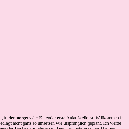
it, in der morgens der Kalender erste Anlaufstelle ist. Willkommen in
bedingt nicht ganz so umsetzen wie ursprünglich geplant. Ich werde
ne Tage des Buches vornehmen und euch mit interessanten Themen