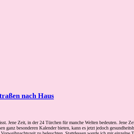
Straßen nach Haus
lässt. Jene Zeit, in der 24 Türchen für manche Welten bedeuten. Jene Ze
inen ganz besonderen Kalender bieten, kann es jetzt jedoch gesundheits
er Vorweihnachtszeit zu beleuchten. Stattdessen werde ich mir einzel