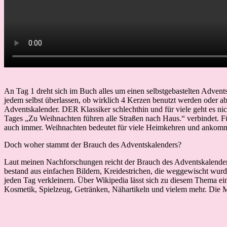
An Tag 1 dreht sich im Buch alles um einen selbstgebastelten Advents
jedem selbst überlassen, ob wirklich 4 Kerzen benutzt werden oder a
Adventskalender. DER Klassiker schlechthin und für viele geht es n
Tages „Zu Weihnachten führen alle Straßen nach Haus.“ verbindet. Für
auch immer. Weihnachten bedeutet für viele Heimkehren und ankom
Doch woher stammt der Brauch des Adventskalenders?
Laut meinen Nachforschungen reicht der Brauch des Adventskalenders 
bestand aus einfachen Bildern, Kreidestrichen, die weggewischt wurd
jeden Tag verkleinern. Über Wikipedia lässt sich zu diesem Thema ein s
Kosmetik, Spielzeug, Getränken, Nähartikeln und vielem mehr. Die Mög