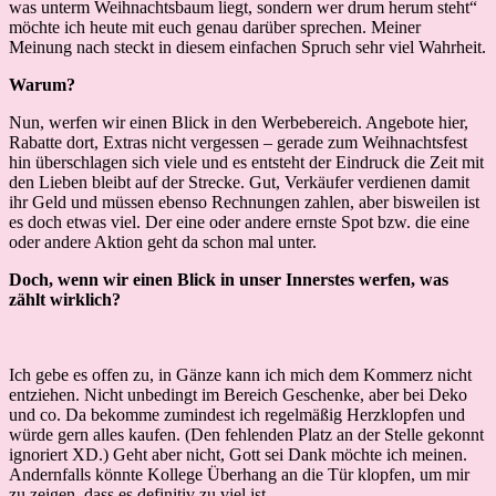
was unterm Weihnachtsbaum liegt, sondern wer drum herum steht“
möchte ich heute mit euch genau darüber sprechen. Meiner
Meinung nach steckt in diesem einfachen Spruch sehr viel Wahrheit.
Warum?
Nun, werfen wir einen Blick in den Werbebereich. Angebote hier,
Rabatte dort, Extras nicht vergessen – gerade zum Weihnachtsfest
hin überschlagen sich viele und es entsteht der Eindruck die Zeit mit
den Lieben bleibt auf der Strecke. Gut, Verkäufer verdienen damit
ihr Geld und müssen ebenso Rechnungen zahlen, aber bisweilen ist
es doch etwas viel. Der eine oder andere ernste Spot bzw. die eine
oder andere Aktion geht da schon mal unter.
Doch, wenn wir einen Blick in unser Innerstes werfen, was
zählt wirklich?
Ich gebe es offen zu, in Gänze kann ich mich dem Kommerz nicht
entziehen. Nicht unbedingt im Bereich Geschenke, aber bei Deko
und co. Da bekomme zumindest ich regelmäßig Herzklopfen und
würde gern alles kaufen. (Den fehlenden Platz an der Stelle gekonnt
ignoriert XD.) Geht aber nicht, Gott sei Dank möchte ich meinen.
Andernfalls könnte Kollege Überhang an die Tür klopfen, um mir
zu zeigen, dass es definitiv zu viel ist.