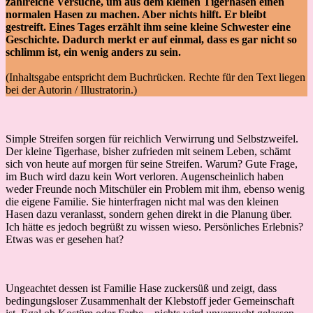
zahlreiche Versuche, um aus dem kleinen Tigerhasen einen
normalen Hasen zu machen. Aber nichts hilft. Er bleibt
gestreift. Eines Tages erzählt ihm seine kleine Schwester eine
Geschichte. Dadurch merkt er auf einmal, dass es gar nicht so
schlimm ist, ein wenig anders zu sein.
(Inhaltsgabe entspricht dem Buchrücken. Rechte für den Text liegen
bei der Autorin / Illustratorin.)
Simple Streifen sorgen für reichlich Verwirrung und Selbstzweifel.
Der kleine Tigerhase, bisher zufrieden mit seinem Leben, schämt
sich von heute auf morgen für seine Streifen. Warum? Gute Frage,
im Buch wird dazu kein Wort verloren. Augenscheinlich haben
weder Freunde noch Mitschüler ein Problem mit ihm, ebenso wenig
die eigene Familie. Sie hinterfragen nicht mal was den kleinen
Hasen dazu veranlasst, sondern gehen direkt in die Planung über.
Ich hätte es jedoch begrüßt zu wissen wieso. Persönliches Erlebnis?
Etwas was er gesehen hat?
Ungeachtet dessen ist Familie Hase zuckersüß und zeigt, dass
bedingungsloser Zusammenhalt der Klebstoff jeder Gemeinschaft