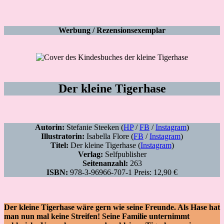
Werbung / Rezensionsexemplar
Der kleine Tigerhase
Autorin:
Stefanie Steeken (
HP
/
FB
/
Instagram
)
Illustratorin:
Isabella Flore (
FB
/
Instagram
)
Titel:
Der kleine Tigerhase (
Instagram
)
Verlag:
Selfpublisher
Seitenanzahl:
263
ISBN:
978-3-96966-707-1 Preis: 12,90 €
Der kleine Tigerhase wäre gern wie seine Freunde. Als Hase hat
man nun mal keine Streifen! Seine Familie unternimmt