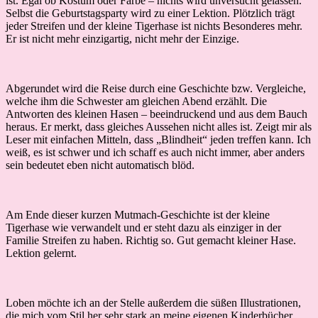
ist. Egal ob Kostüm oder Farbe – nichts wird unversucht gelassen.
Selbst die Geburtstagsparty wird zu einer Lektion. Plötzlich trägt
jeder Streifen und der kleine Tigerhase ist nichts Besonderes mehr.
Er ist nicht mehr einzigartig, nicht mehr der Einzige.
Abgerundet wird die Reise durch eine Geschichte bzw. Vergleiche,
welche ihm die Schwester am gleichen Abend erzählt. Die
Antworten des kleinen Hasen – beeindruckend und aus dem Bauch
heraus. Er merkt, dass gleiches Aussehen nicht alles ist. Zeigt mir als
Leser mit einfachen Mitteln, dass „Blindheit“ jeden treffen kann. Ich
weiß, es ist schwer und ich schaff es auch nicht immer, aber anders
sein bedeutet eben nicht automatisch blöd.
Am Ende dieser kurzen Mutmach-Geschichte ist der kleine
Tigerhase wie verwandelt und er steht dazu als einziger in der
Familie Streifen zu haben. Richtig so. Gut gemacht kleiner Hase.
Lektion gelernt.
Loben möchte ich an der Stelle außerdem die süßen Illustrationen,
die mich vom Stil her sehr stark an meine eigenen Kinderbücher