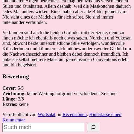
mit anderen Augen betrachtet. Ich mag den Mix aus verschiedenen
Stilen und Qualitäten. Allein deshalb, weil die Maskottchen dadurch
jedes Mal anders wirken. Eines haben aber alle Bilder gemeinsam:
Nie steht eines der Mädchen für sich selbst. Sie sind immer
miteinander verbunden.
Verbunden sind auch die beiden Gründer mit der Szene, denn zu
ihnen möchte ich ebenfalls noch etwas sagen. Norchen und Yukosan
sind, obwohl beide unterschiedliche Stile verfolgen, wundervolle
Künstlerinnen und kümmern sich mit bewundernswerter Geduld um
die Nachwuchszeichner und bleiben dabei dennoch freundlich. Ich
habe sie selbst mehrere Male auf gemeinsamen Conventions erlebt
und bin begeistert.
Bewertung
Cover:
5/5
Zeichnung:
keine Wertung aufgrund verschiedener Zeichner
Länge:
3/5
Extras:
keine
Veröffentlicht von
Wortsalat
, in
Rezensionen
.
Hinterlasse einen
Kommentar
Suchen