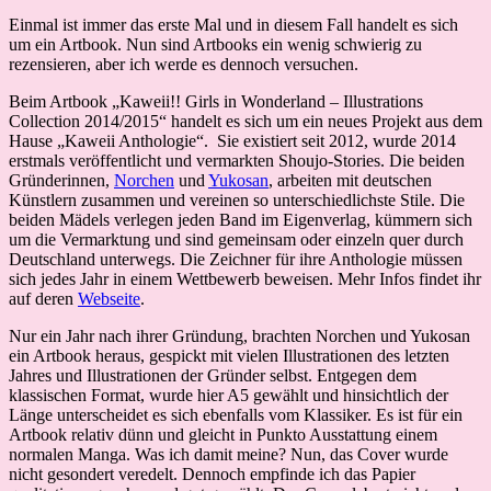
Einmal ist immer das erste Mal und in diesem Fall handelt es sich
um ein Artbook. Nun sind Artbooks ein wenig schwierig zu
rezensieren, aber ich werde es dennoch versuchen.
Beim Artbook „Kaweii!! Girls in Wonderland – Illustrations
Collection 2014/2015“ handelt es sich um ein neues Projekt aus dem
Hause „Kaweii Anthologie“. Sie existiert seit 2012, wurde 2014
erstmals veröffentlicht und vermarkten Shoujo-Stories. Die beiden
Gründerinnen,
Norchen
und
Yukosan
, arbeiten mit deutschen
Künstlern zusammen und vereinen so unterschiedlichste Stile. Die
beiden Mädels verlegen jeden Band im Eigenverlag, kümmern sich
um die Vermarktung und sind gemeinsam oder einzeln quer durch
Deutschland unterwegs. Die Zeichner für ihre Anthologie müssen
sich jedes Jahr in einem Wettbewerb beweisen. Mehr Infos findet ihr
auf deren
Webseite
.
Nur ein Jahr nach ihrer Gründung, brachten Norchen und Yukosan
ein Artbook heraus, gespickt mit vielen Illustrationen des letzten
Jahres und Illustrationen der Gründer selbst. Entgegen dem
klassischen Format, wurde hier A5 gewählt und hinsichtlich der
Länge unterscheidet es sich ebenfalls vom Klassiker. Es ist für ein
Artbook relativ dünn und gleicht in Punkto Ausstattung einem
normalen Manga. Was ich damit meine? Nun, das Cover wurde
nicht gesondert veredelt. Dennoch empfinde ich das Papier