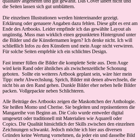
qualitativ angenehm und gut gewählt. Das Cover labert nicht und
die Seiten lassen sich gut umblättern.
Die einzelnen Illustrationen werden hintereinander gezeigt.
Erklärung oder genauere Angaben dazu fehlen. Diese gibt es erst am
Ende des Artbooks. Leider empfinde ich das gewählte Layout als
ungünstig. Muss man wirklich einen gepunkteten Hintergrund unter
die Bilder und die Künstlernamen legen? Ich denke nicht. Ich will
schließlich Infos zu den Künstlern und mein Auge nicht verwirren.
Für solche Seiten empfehle ich ein schlichtes Design.
Fast immer füllen die Bilder die komplette Seite aus. Dem Auge
wird kein Rand oder ähnliches als zwischenzeitliche Schonung
geboten. Sollte ein weiteres Artbook geplant sein, wäre hier mein
Tipp: mehr Abwechslung. Sprich, Bilder mit denen abwechseln, die
nicht bis an den Rand gehen. Dunkle Bilder eher neben helle Bilder
packen. Vollgepackte neben Schlichteren.
Alle Beiträge des Artbooks zeigen die Maskottchen der Anthologie.
Sie heißen Momo und Cherise. Sie begleiten und repräsentieren die
Mangareihe von Beginn an. Die Colo wurde entweder digital
umgesetzt oder traditionell mit Materialien wie Aquarell oder
Copics. Die Qualität hinsichtlich der Skills zwischen den einzelnen
Zeichnungen schwankt. Jedoch möchte ich hier aus diversen
Gründen keine Wertung vornehmen, da jeder ein und dasselbe Bild