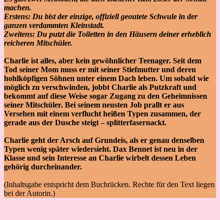
machen.
Erstens: Du bist der einzige, offiziell geoutete Schwule in der
ganzen verdammten Kleinstadt.
Zweitens: Du putzt die Toiletten in den Häusern deiner erheblich
reicheren Mitschüler.
Charlie ist alles, aber kein gewöhnlicher Teenager. Seit dem
Tod seiner Mom muss er mit seiner Stiefmutter und deren
hohlköpfigen Söhnen unter einem Dach leben. Um sobald wie
möglich zu verschwinden, jobbt Charlie als Putzkraft und
bekommt auf diese Weise sogar Zugang zu den Geheimnissen
seiner Mitschüler. Bei seinem neusten Job prallt er aus
Versehen mit einem verflucht heißen Typen zusammen, der
gerade aus der Dusche steigt – splitterfasernackt.
Charlie geht der Arsch auf Grundeis, als er genau denselben
Typen wenig später wiedersieht. Dax Bennet ist neu in der
Klasse und sein Interesse an Charlie wirbelt dessen Leben
gehörig durcheinander.
(Inhaltsgabe entspricht dem Buchrücken. Rechte für den Text liegen
bei der Autorin.)