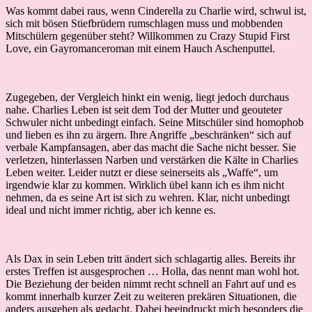
Was kommt dabei raus, wenn Cinderella zu Charlie wird, schwul ist,
sich mit bösen Stiefbrüdern rumschlagen muss und mobbenden
Mitschülern gegenüber steht? Willkommen zu Crazy Stupid First
Love, ein Gayromanceroman mit einem Hauch Aschenputtel.
Zugegeben, der Vergleich hinkt ein wenig, liegt jedoch durchaus
nahe. Charlies Leben ist seit dem Tod der Mutter und geouteter
Schwuler nicht unbedingt einfach. Seine Mitschüler sind homophob
und lieben es ihn zu ärgern. Ihre Angriffe „beschränken“ sich auf
verbale Kampfansagen, aber das macht die Sache nicht besser. Sie
verletzen, hinterlassen Narben und verstärken die Kälte in Charlies
Leben weiter. Leider nutzt er diese seinerseits als „Waffe“, um
irgendwie klar zu kommen. Wirklich übel kann ich es ihm nicht
nehmen, da es seine Art ist sich zu wehren. Klar, nicht unbedingt
ideal und nicht immer richtig, aber ich kenne es.
Als Dax in sein Leben tritt ändert sich schlagartig alles. Bereits ihr
erstes Treffen ist ausgesprochen … Holla, das nennt man wohl hot.
Die Beziehung der beiden nimmt recht schnell an Fahrt auf und es
kommt innerhalb kurzer Zeit zu weiteren prekären Situationen, die
anders ausgehen als gedacht. Dabei beeindruckt mich besonders die