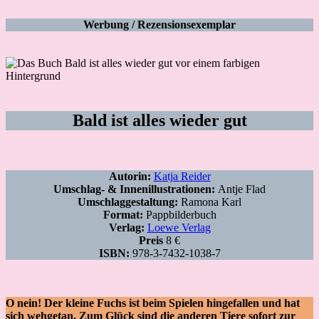
Werbung / Rezensionsexemplar
Bald ist alles wieder gut
Autorin:
Katja Reider
Umschlag- & Innenillustrationen:
Antje Flad
Umschlaggestaltung:
Ramona Karl
Format:
Pappbilderbuch
Verlag:
Loewe Verlag
Preis
8 €
ISBN:
978-3-7432-1038-7
O nein! Der kleine Fuchs ist beim Spielen hingefallen und hat
sich wehgetan. Zum Glück sind die anderen Tiere sofort zur