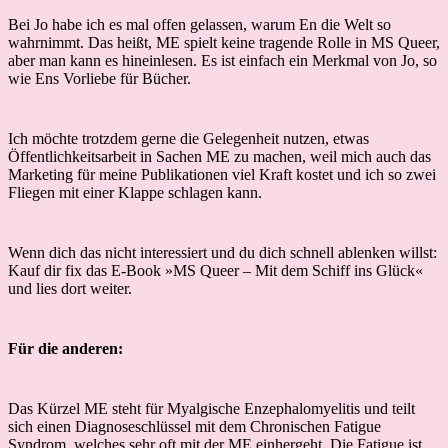
Bei Jo habe ich es mal offen gelassen, warum En die Welt so
wahrnimmt. Das heißt, ME spielt keine tragende Rolle in MS Queer,
aber man kann es hineinlesen. Es ist einfach ein Merkmal von Jo, so
wie Ens Vorliebe für Bücher.
Ich möchte trotzdem gerne die Gelegenheit nutzen, etwas
Öffentlichkeitsarbeit in Sachen ME zu machen, weil mich auch das
Marketing für meine Publikationen viel Kraft kostet und ich so zwei
Fliegen mit einer Klappe schlagen kann.
Wenn dich das nicht interessiert und du dich schnell ablenken willst:
Kauf dir fix das E-Book »MS Queer – Mit dem Schiff ins Glück«
und lies dort weiter.
Für die anderen:
Das Kürzel ME steht für Myalgische Enzephalomyelitis und teilt
sich einen Diagnoseschlüssel mit dem Chronischen Fatigue
Syndrom, welches sehr oft mit der ME einhergeht. Die Fatigue ist