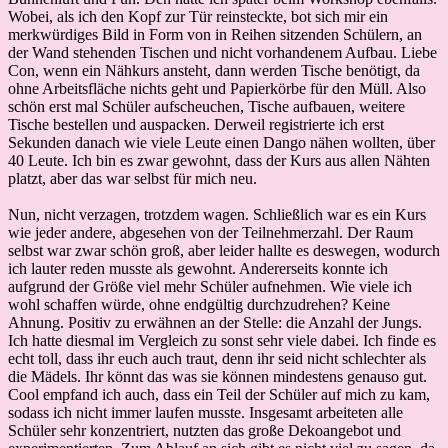
Wobei, als ich den Kopf zur Tür reinsteckte, bot sich mir ein
merkwürdiges Bild in Form von in Reihen sitzenden Schülern, an
der Wand stehenden Tischen und nicht vorhandenem Aufbau. Liebe
Con, wenn ein Nähkurs ansteht, dann werden Tische benötigt, da
ohne Arbeitsfläche nichts geht und Papierkörbe für den Müll. Also
schön erst mal Schüler aufscheuchen, Tische aufbauen, weitere
Tische bestellen und auspacken. Derweil registrierte ich erst
Sekunden danach wie viele Leute einen Dango nähen wollten, über
40 Leute. Ich bin es zwar gewohnt, dass der Kurs aus allen Nähten
platzt, aber das war selbst für mich neu.
Nun, nicht verzagen, trotzdem wagen. Schließlich war es ein Kurs
wie jeder andere, abgesehen von der Teilnehmerzahl. Der Raum
selbst war zwar schön groß, aber leider hallte es deswegen, wodurch
ich lauter reden musste als gewohnt. Andererseits konnte ich
aufgrund der Größe viel mehr Schüler aufnehmen. Wie viele ich
wohl schaffen würde, ohne endgültig durchzudrehen? Keine
Ahnung. Positiv zu erwähnen an der Stelle: die Anzahl der Jungs.
Ich hatte diesmal im Vergleich zu sonst sehr viele dabei. Ich finde es
echt toll, dass ihr euch auch traut, denn ihr seid nicht schlechter als
die Mädels. Ihr könnt das was sie können mindestens genauso gut.
Cool empfand ich auch, dass ein Teil der Schüler auf mich zu kam,
sodass ich nicht immer laufen musste. Insgesamt arbeiteten alle
Schüler sehr konzentriert, nutzten das große Dekoangebot und