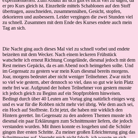
experimentierten. Zum Ablauf an sich gibt es nicht viel zu sagen, da
er pro Kurs gleich ist. Einzelteile mittels Schablonen auf den Stoff
übertragen, ausschneiden, zusammennähen, Gesicht, stopfen,
dekorieren und ausbessern. Leider vergingen die zwei Stunden viel
zu schnell. Zusammen mit dem Ende des Kurses endete auch mein
Tag an sich.
Die Nacht ging auch dieses Mal viel zu schnell vorbei und endete
beizeiten mit dem Wecker. Nach einem leckeren Frühstück
watschelte ich erneut Richtung Congelände, diesmal jedoch mit dem
Rest meines Gepäcks, da es am Abend noch heimgehen sollte. Und
im Gegensatz zu gestern war mein Kurs diesmal bereits morgens.
Joar, morgens bedeutet aber nicht weniger Teilnehmer. Zwar nicht
so viel wie gestern, aber dennoch so viel, dass so gut wie kein Platz
mehr frei war. Aufgrund der hohen Teilnehmer von gestern musste
ich jedoch gleich zu Beginn auf ein Stopfproblem hinweisen.
Bedingt durch über 40 Leuten am Vortag ging natürlich einiges weg
und es war für die Robben nicht mehr viel übrig. Wie dem auch sei,
ein Hoch auf Stoffreste. Echt jetzt, die haben mir wirklich den
Hintern gerettet. Im Gegensatz zu den anderen Themen musste ich
diesmal ein paar Erklärungen zum Schnittmuster liefern, die jedoch
verstanden wurden. Mit ihnen konnte es losgehen und die Schüler
gingen ihre ersten Schritte. Zu meiner großen Erleichterung ging das
Schnittmuster auf. Versteht mich nicht falsch, ich wusste an sich,