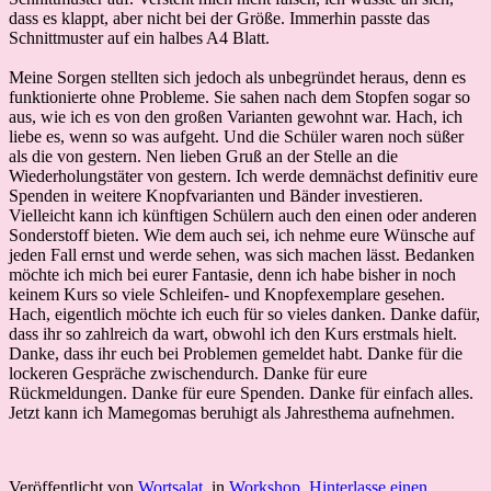
dass es klappt, aber nicht bei der Größe. Immerhin passte das
Schnittmuster auf ein halbes A4 Blatt.
Meine Sorgen stellten sich jedoch als unbegründet heraus, denn es
funktionierte ohne Probleme. Sie sahen nach dem Stopfen sogar so
aus, wie ich es von den großen Varianten gewohnt war. Hach, ich
liebe es, wenn so was aufgeht. Und die Schüler waren noch süßer
als die von gestern. Nen lieben Gruß an der Stelle an die
Wiederholungstäter von gestern. Ich werde demnächst definitiv eure
Spenden in weitere Knopfvarianten und Bänder investieren.
Vielleicht kann ich künftigen Schülern auch den einen oder anderen
Sonderstoff bieten. Wie dem auch sei, ich nehme eure Wünsche auf
jeden Fall ernst und werde sehen, was sich machen lässt. Bedanken
möchte ich mich bei eurer Fantasie, denn ich habe bisher in noch
keinem Kurs so viele Schleifen- und Knopfexemplare gesehen.
Hach, eigentlich möchte ich euch für so vieles danken. Danke dafür,
dass ihr so zahlreich da wart, obwohl ich den Kurs erstmals hielt.
Danke, dass ihr euch bei Problemen gemeldet habt. Danke für die
lockeren Gespräche zwischendurch. Danke für eure
Rückmeldungen. Danke für eure Spenden. Danke für einfach alles.
Jetzt kann ich Mamegomas beruhigt als Jahresthema aufnehmen.
Veröffentlicht von
Wortsalat
, in
Workshop
.
Hinterlasse einen