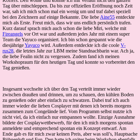
Koffers. Den wollte und konnte ich mit Verlauf nicht den ganzen
Tag über mitschleppen. Da bis zur offiziellen Eröffnung noch Zeit
war, sah ich mich schon mal ein wenig um und traf dabei speziell
bei den Zeichnern auf einige Bekannte. Die liebe
Aine55
entdeckte
mich als Erste. Freut mich, dass wir uns endlich persönlich trafen.
Kurz darauf sprach mich auch schon die liebe Miri, welche mit
Fireangels
vor Ort war und außerdem jedes Jahr mit einem super
Team die Yayuco organisiert. Ich bin schon gespannt wie die
diesjährige
Yayuco
wird. Außerdem entdeckte ich die coole
V-
rus28
, die letztes Jahr zur LBM meine Standnachbarin war. Ach ja,
die liebe Fealin nicht zu vergessen. Zudem fand ich meinen
Workshopraum für den heutigen Tag und konnte so vorbereitet den
Tag genießen.
Insgesamt wechselte ich über den Tag verteilt immer wieder
zwischen draußen und drinnen, um zu schauen, den kühlen Boden
zu genießen oder aber einfach zu schwatzen. Dabei traf ich auch
immer wieder die lieben Cosplayer mit denen ich bereits morgens
zusammen zum Congelände lief. Vom Programm selbst nutzte ich
nicht viel, da ich einfach nur entspannen wollte. Einzige Ausnahme
bildete der Cosplaywettbewerb, für den ich mich morgens spontan
anmeldete und entsprechend spontan ein Konzept entwarf. Am
Ende gab es für mich zwar keinen Preis, aber was soll’s, Hauptsache
Bühnenluft und Fun. Den hatte ich später beim Workshop ebenfalls.