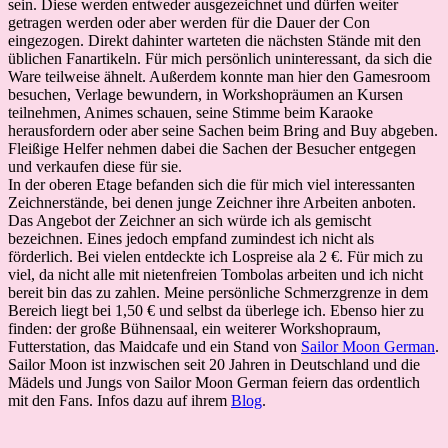
sein. Diese werden entweder ausgezeichnet und dürfen weiter
getragen werden oder aber werden für die Dauer der Con
eingezogen.
Direkt dahinter warteten die nächsten Stände mit den
üblichen Fanartikeln. Für mich persönlich uninteressant, da sich die
Ware teilweise ähnelt. Außerdem konnte man hier den Gamesroom
besuchen, Verlage bewundern, in Workshopräumen an Kursen
teilnehmen, Animes schauen, seine Stimme beim Karaoke
herausfordern oder aber seine Sachen beim Bring and Buy abgeben.
Fleißige Helfer nehmen dabei die Sachen der Besucher entgegen
und verkaufen diese für sie.
In der oberen Etage befanden sich die für mich viel interessanten
Zeichnerstände, bei denen junge Zeichner ihre Arbeiten anboten.
Das Angebot der Zeichner an sich würde ich als gemischt
bezeichnen. Eines jedoch empfand zumindest ich nicht als
förderlich. Bei vielen entdeckte ich Lospreise ala 2 €. Für mich zu
viel, da nicht alle mit nietenfreien Tombolas arbeiten und ich nicht
bereit bin das zu zahlen. Meine persönliche Schmerzgrenze in dem
Bereich liegt bei 1,50 € und selbst da überlege ich. Ebenso hier zu
finden: der große Bühnensaal, ein weiterer Workshopraum,
Futterstation, das Maidcafe und ein Stand von
Sailor Moon German
.
Sailor Moon ist inzwischen seit 20 Jahren in Deutschland und die
Mädels und Jungs von Sailor Moon German feiern das ordentlich
mit den Fans. Infos dazu auf ihrem
Blog
.