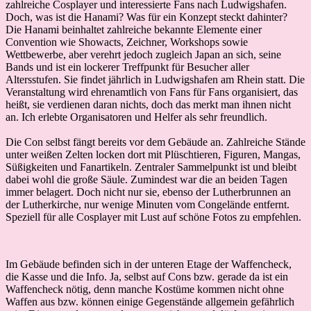
zahlreiche Cosplayer und interessierte Fans nach Ludwigshafen.
Doch, was ist die Hanami? Was für ein Konzept steckt dahinter?
Die Hanami beinhaltet zahlreiche bekannte Elemente einer
Convention wie Showacts, Zeichner, Workshops sowie
Wettbewerbe, aber verehrt jedoch zugleich Japan an sich, seine
Bands und ist ein lockerer Treffpunkt für Besucher aller
Altersstufen. Sie findet jährlich in Ludwigshafen am Rhein statt. Die
Veranstaltung wird ehrenamtlich von Fans für Fans organisiert, das
heißt, sie verdienen daran nichts, doch das merkt man ihnen nicht
an. Ich erlebte Organisatoren und Helfer als sehr freundlich.
Die Con selbst fängt bereits vor dem Gebäude an. Zahlreiche Stände
unter weißen Zelten locken dort mit Plüschtieren, Figuren, Mangas,
Süßigkeiten und Fanartikeln. Zentraler Sammelpunkt ist und bleibt
dabei wohl die große Säule. Zumindest war die an beiden Tagen
immer belagert. Doch nicht nur sie, ebenso der Lutherbrunnen an
der Lutherkirche, nur wenige Minuten vom Congelände entfernt.
Speziell für alle Cosplayer mit Lust auf schöne Fotos zu empfehlen.
Im Gebäude befinden sich in der unteren Etage der Waffencheck,
die Kasse und die Info. Ja, selbst auf Cons bzw. gerade da ist ein
Waffencheck nötig, denn manche Kostüme kommen nicht ohne
Waffen aus bzw. können einige Gegenstände allgemein gefährlich