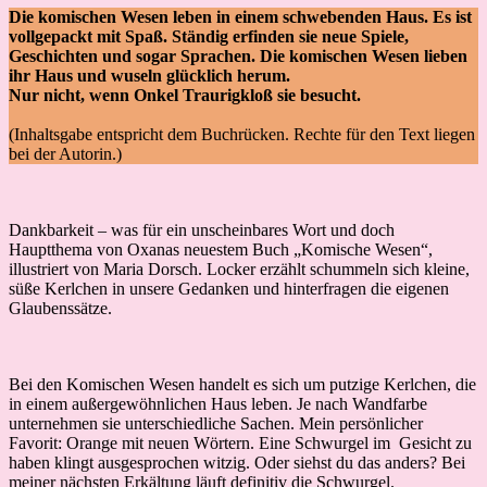
Die komischen Wesen leben in einem schwebenden Haus. Es ist
vollgepackt mit Spaß. Ständig erfinden sie neue Spiele,
Geschichten und sogar Sprachen. Die komischen Wesen lieben
ihr Haus und wuseln glücklich herum.
Nur nicht, wenn Onkel Traurigkloß sie besucht.
(Inhaltsgabe entspricht dem Buchrücken. Rechte für den Text liegen
bei der Autorin.)
Dankbarkeit – was für ein unscheinbares Wort und doch
Hauptthema von Oxanas neuestem Buch „Komische Wesen“,
illustriert von Maria Dorsch. Locker erzählt schummeln sich kleine,
süße Kerlchen in unsere Gedanken und hinterfragen die eigenen
Glaubenssätze.
Bei den Komischen Wesen handelt es sich um putzige Kerlchen, die
in einem außergewöhnlichen Haus leben. Je nach Wandfarbe
unternehmen sie unterschiedliche Sachen. Mein persönlicher
Favorit: Orange mit neuen Wörtern. Eine Schwurgel im Gesicht zu
haben klingt ausgesprochen witzig. Oder siehst du das anders? Bei
meiner nächsten Erkältung läuft definitiv die Schwurgel.