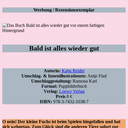
Werbung / Rezensionsexemplar
Bald ist alles wieder gut
Autorin:
Katja Reider
Umschlag- & Innenillustrationen:
Antje Flad
Umschlaggestaltung:
Ramona Karl
Format:
Pappbilderbuch
Verlag:
Loewe Verlag
Preis
8 €
ISBN:
978-3-7432-1038-7
O nein! Der kleine Fuchs ist beim Spielen hingefallen und hat
sich wehgetan. Zum Glück sind die anderen Tiere sofort zur