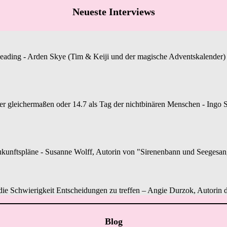
Neueste Interviews
Reading - Arden Skye (Tim & Keiji und der magische Adventskalender) st
gleichermaßen oder 14.7 als Tag der nichtbinären Menschen - Ingo S.
unftspläne - Susanne Wolff, Autorin von "Sirenenbann und Seegesang", 
r die Schwierigkeit Entscheidungen zu treffen – Angie Durzok, Autorin d
Blog