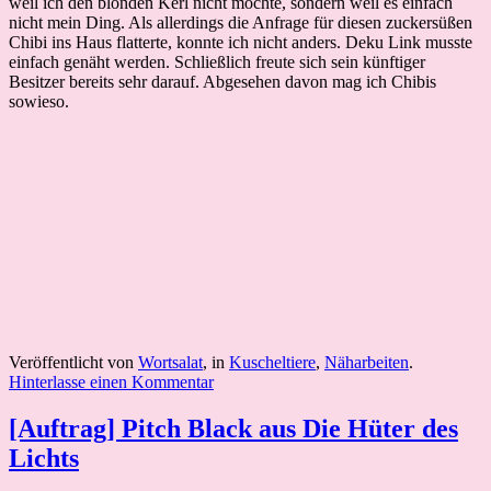
weil ich den blonden Kerl nicht mochte, sondern weil es einfach
nicht mein Ding. Als allerdings die Anfrage für diesen zuckersüßen
Chibi ins Haus flatterte, konnte ich nicht anders. Deku Link musste
einfach genäht werden. Schließlich freute sich sein künftiger
Besitzer bereits sehr darauf. Abgesehen davon mag ich Chibis
sowieso.
Veröffentlicht von
Wortsalat
, in
Kuscheltiere
,
Näharbeiten
.
Hinterlasse einen Kommentar
[Auftrag] Pitch Black aus Die Hüter des
Lichts