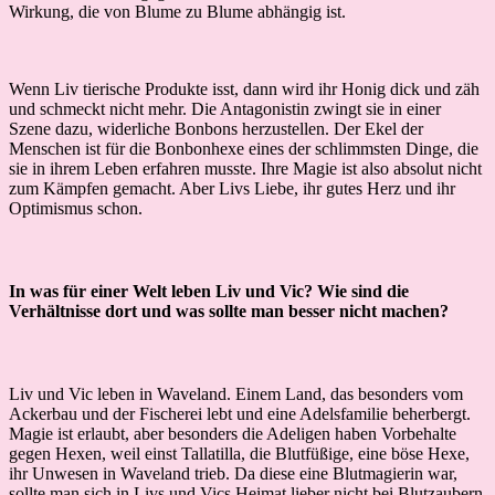
Wirkung, die von Blume zu Blume abhängig ist.
Wenn Liv tierische Produkte isst, dann wird ihr Honig dick und zäh
und schmeckt nicht mehr. Die Antagonistin zwingt sie in einer
Szene dazu, widerliche Bonbons herzustellen. Der Ekel der
Menschen ist für die Bonbonhexe eines der schlimmsten Dinge, die
sie in ihrem Leben erfahren musste. Ihre Magie ist also absolut nicht
zum Kämpfen gemacht. Aber Livs Liebe, ihr gutes Herz und ihr
Optimismus schon.
In was für einer Welt leben Liv und Vic? Wie sind die
Verhältnisse dort und was sollte man besser nicht machen?
Liv und Vic leben in Waveland. Einem Land, das besonders vom
Ackerbau und der Fischerei lebt und eine Adelsfamilie beherbergt.
Magie ist erlaubt, aber besonders die Adeligen haben Vorbehalte
gegen Hexen, weil einst Tallatilla, die Blutfüßige, eine böse Hexe,
ihr Unwesen in Waveland trieb. Da diese eine Blutmagierin war,
sollte man sich in Livs und Vics Heimat lieber nicht bei Blutzaubern